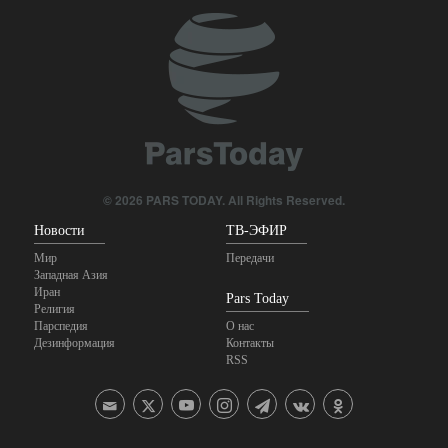
между Ираном и Ираком
6 hours ago
© 2026 PARS TODAY. All Rights Reserved.
Новости
ТВ-ЭФИР
Мир
Передачи
Западная Азия
Иран
Pars Today
Религия
Парспедия
О нас
Дезинформация
Контакты
RSS