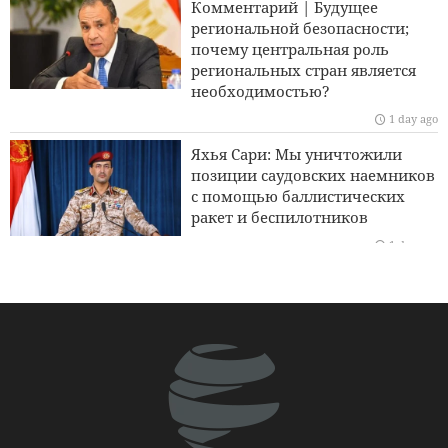
Комментарий | Будущее
дестабилизирующим фактором
региональной безопасности;
почему центральная роль
Сандерс: Коррумпированный Трамп втянул Америку в
региональных стран является
катастрофическую войну
необходимостью?
1 day ago
Ответ Галибафа Трампу: Эта показная дипломатия
провалилась
Яхья Сари: Мы уничтожили
позиции саудовских наемников
В результате атак Ирана более 700 американских солдат
с помощью баллистических
получили черепно-мозговые травмы
ракет и беспилотников
1 day ago
Анализ | Сокращение
американского арсенала в
войне с Ираном:
предупреждение для
Вашингтона в отношении
сдерживания
2 days ago