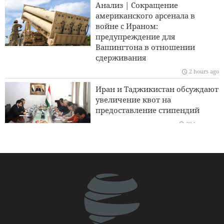
Анализ | Сокращение
Генерал Акраминия: Иранская армия полностью готова
американского арсенала в
войне с Ираном:
Как происходит распад коалиции Трампа?
предупреждение для
Вашингтона в отношении
Развитие научного, исследовательского и культурного
сдерживания
сотрудничества между Ираном и Ираком
2 hours ago
Трамп объявил о длительных тюремных сроках для
Иран и Таджикистан обсуждают
американских журналистов-разоблачителей
увеличение квот на
предоставление стипендий
23 hours ago
Завершение 10-й сессии Ирано-
пакистанского совместного
экономического комитета.
1 day ago