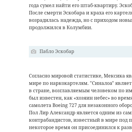
года сумел найти его штаб-квартиру. Эскоб
После смерти Эскобара и краха его картел
возрадилась надежда, но с приходом новы
продолжился в Колумбии.
Пабло Эскобар
Согласно мировой статистике, Мексика яв
мире по наркокартелям. "Синалоа" являе
в стране, возглавляемым человеком по и
был известен, как «хозяин небес» во врем
самолета Boeing 727 для незаконного обо
Пол Лир Александр является одним из са
контрабандистов, известный в мире под 
некоторое время он присоединился к раз