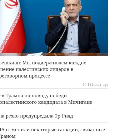
зешкиан: Мы поддерживаем каждое
шение палестинских лидеров в
реговорном процессе
19 hours ago
ев Трампа по поводу победы
опалестинского кандидата в Мичигане
на резко предупредила Эр-Рияд
А отменили некоторые санкции, связанные
Ираном