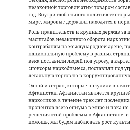
Сегодня, несмотря на необходимость борь
незаконной торговли этим товаром состав
год. Внутри глобального политического р
мире, мировые державы находятся в перв
Роль правительств и крупных держав за 
масштабов незаконного оборота наркотик
контрабанды на международной арене, пр
национальную проблему в разных стран
века поставили людей под угрозу, а карт
спонсоры наркобизнеса, поставили под уг
легальную торговлю в коррумпированную
Одной из стран, которые получили значит
Афганистан. Афганистан является крупне
наркотиков в течение трех лет последних
процентов всего опиума в мире и пока не
решения этой проблемы в Афганистане, и
помощь, мы будем наблюдать рост культи