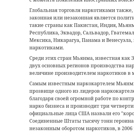
Глобальная торговля наркотиками также, к
законная или незаконная является поли
такие страны как Пакистан, Индия, Мьян
Республика, Эквадор, Сальвадор, Гватемала
Мексика, Никарагуа, Панама и Венесуэла,
наркотиками.
Среди этих стран Мьянма, известная как 
двух основных регионов производства нар
величине производителем наркотиков в м
Самым известным наркокартелем Мьянмы яв
прозвище одного из лидеров наркокартел
благодаря своей огромной работе по конт
нарко бизнеса и производит три четверти 
официальные лица США назвали его "корол
Соединенные Штаты тысячу тонн героина.
незаконным оборотом наркотиков, в 2006 