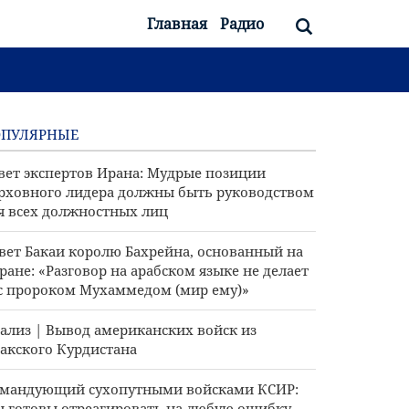
Главная
Радио
ОПУЛЯРНЫЕ
вет экспертов Ирана: Мудрые позиции
рховного лидера должны быть руководством
я всех должностных лиц
вет Бакаи королю Бахрейна, основанный на
ране: «Разговор на арабском языке не делает
с пророком Мухаммедом (мир ему)»
ализ | Вывод американских войск из
акского Курдистана
мандующий сухопутными войсками КСИР:
 готовы отреагировать на любую ошибку