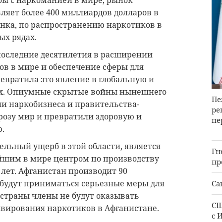
бы с наркоманией в мире, рынок
ляет более 400 миллиардов долларов в
ынка, по распространению наркотиков в
ых рядах.
последние десятилетия в расширении
ов в мире и обеспечение сферы для
евратила это явление в глобальную и
ах. Опиумные скрытые войны нынешнего
Пе
ели наркобизнеса и правительства-
ре
розу мир и превратили здоровую и
пе
.
ельный ущерб в этой области, является
Гн
йшим в мире центром по производству
пр
 лет. Афганистан производит 90
 будут приниматься серьезные меры для
Са
 страны члены не будут оказывать
CШ
вирования наркотиков в Афганистане.
с 