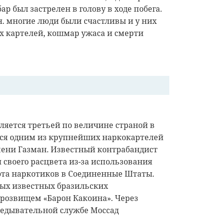
ар был застрелен в голову в ходе побега.
я. многие люди были счастливы и у них
х картелей, кошмар ужаса и смерти
ляется третьей по величине страной в
тся одним из крупнейших наркокартелей
мени Газман. Известный контрабандист
я своего расцвета из-за использования
рота наркотиков в Соединенные Штаты.
мых известных бразильских
прозвищем «Барон Какоина». Через
ведывательной службе Моссад