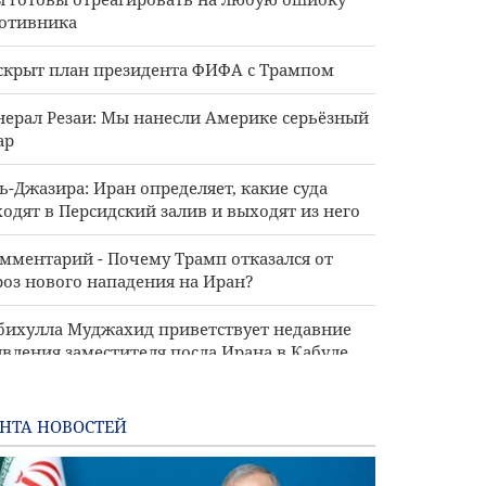
отивника
скрыт план президента ФИФА с Трампом
нерал Резаи: Мы нанесли Америке серьёзный
ар
ь-Джазира: Иран определяет, какие суда
ходят в Персидский залив и выходят из него
мментарий - Почему Трамп отказался от
роз нового нападения на Иран?
бихулла Муджахид приветствует недавние
явления заместителя посла Ирана в Кабуле
нерал-майор Абдуллахи: Будете
оронительным щитом Америки, и вы
НТА НОВОСТЕЙ
орите