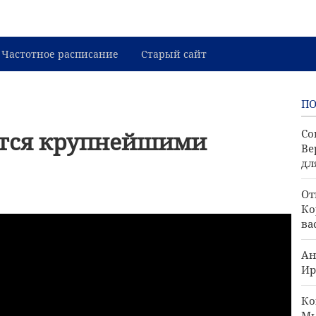
Частотное расписание
Старый сайт
П
ются крупнейшими
Со
Ве
дл
От
Ко
ва
Ан
Ир
Ко
Мы