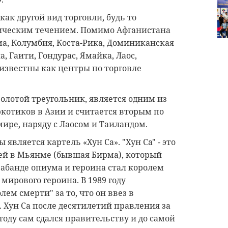
ак другой вид торговли, будь то
тическим течением. Помимо Афганистана
ма, Колумбия, Коста-Рика, Доминиканская
, Гаити, Гондурас, Ямайка, Лаос,
 известны как центры по торговле
Золотой треугольник, является одним из
котиков в Азии и считается вторым по
ире, наряду с Лаосом и Таиландом.
ляется картель «Хун Са». "Хун Са" - это
ей в Мьянме (бывшая Бирма), который
рабанде опиума и героина стал королем
мирового героина. В 1989 году
ем смерти" за то, что он ввез в
 Хун Са после десятилетий правления за
году сам сдался правительству и до самой