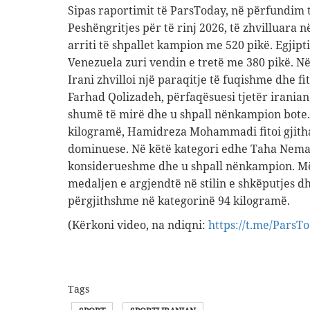
Sipas raportimit të ParsToday, në përfundim 
Peshëngritjes për të rinj 2026, të zhvilluara në
arriti të shpallet kampion me 520 pikë. Egjipti
Venezuela zuri vendin e tretë me 380 pikë. N
Irani zhvilloi një paraqitje të fuqishme dhe fi
Farhad Qolizadeh, përfaqësuesi tjetër iranian
shumë të mirë dhe u shpall nënkampion bote.
kilogramë, Hamidreza Mohammadi fitoi gjitha
dominuese. Në këtë kategori edhe Taha Nema
konsiderueshme dhe u shpall nënkampion. Më 
medaljen e argjendtë në stilin e shkëputjes d
përgjithshme në kategorinë 94 kilogramë.
(Kërkoni video, na ndiqni:
https://t.me/ParsT
Tags