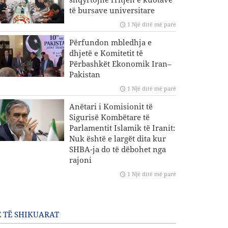
të bursave universitare
1 Një ditë më parë
Përfundon mbledhja e
dhjetë e Komitetit të
Përbashkët Ekonomik Iran–
Pakistan
1 Një ditë më parë
Anëtari i Komisionit të
Sigurisë Kombëtare të
Parlamentit Islamik të Iranit:
Nuk është e largët dita kur
SHBA-ja do të dëbohet nga
rajoni
1 Një ditë më parë
 TË SHIKUARAT