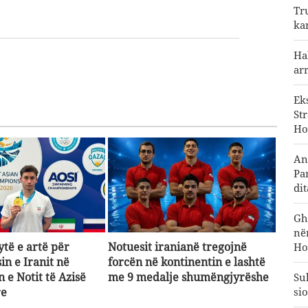
Tr
ka
Ha
ar
Ek
St
Ho
An
Pa
di
Gh
në
ytë e artë për
Notuesit iranianë tregojnë
Ho
in e Iranit në
forcën në kontinentin e lashtë
 e Notit të Azisë
me 9 medalje shumëngjyrëshe
Su
re
sio