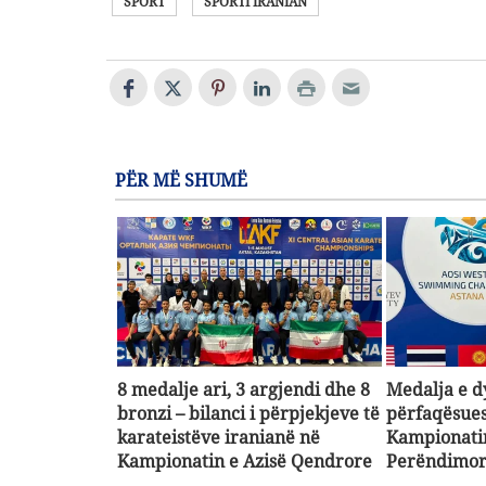
SPORT
SPORTI IRANIAN
PËR MË SHUMË
8 medalje ari, 3 argjendi dhe 8
Medalja e d
bronzi – bilanci i përpjekjeve të
përfaqësues
karateistëve iranianë në
Kampionatin
Kampionatin e Azisë Qendrore
Perëndimo