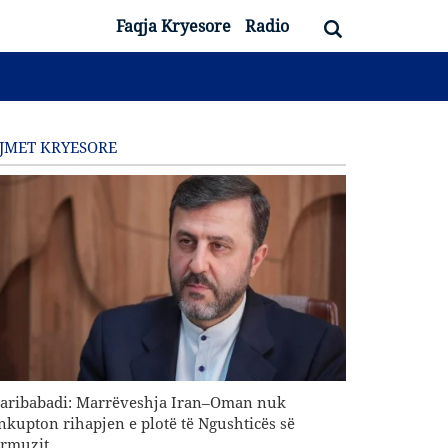
Faqja Kryesore
Radio
JMET KRYESORE
aribabadi: Marrëveshja Iran–Oman nuk
nkupton rihapjen e plotë të Ngushticës së
rmuzit