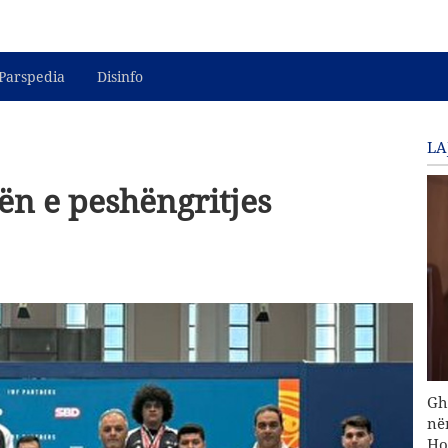
Parspedia
Disinfo
LA
ën e peshëngritjes
Gh
në
Ho