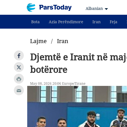
Albanian
Bota
Azia Perëndimore
Iran
Feja
Lajme
/
Iran
Djemtë e Iranit në maj
botërore
May 08, 2026 20:06 Europe/Tirane