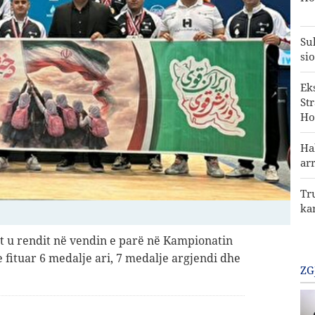
Su
sio
Ek
St
Ho
Ha
ar
Tr
ka
it u rendit në vendin e parë në Kampionatin
e fituar 6 medalje ari, 7 medalje argjendi dhe
ZG