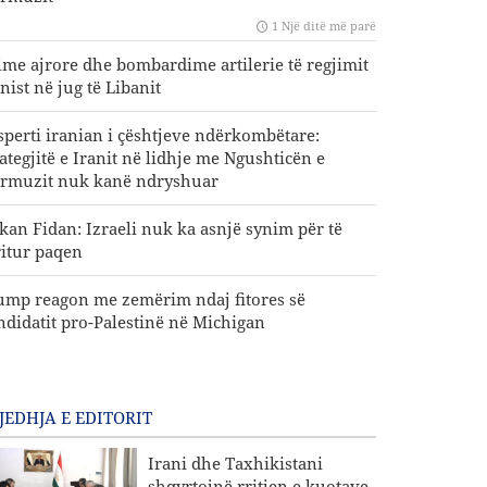
1 Një ditë më parë
lme ajrore dhe bombardime artilerie të regjimit
nist në jug të Libanit
sperti iranian i çështjeve ndërkombëtare:
rategjitë e Iranit në lidhje me Ngushticën e
rmuzit nuk kanë ndryshuar
kan Fidan: Izraeli nuk ka asnjë synim për të
ritur paqen
ump reagon me zemërim ndaj fitores së
ndidatit pro-Palestinë në Michigan
JEDHJA E EDITORIT
Irani dhe Taxhikistani
shqyrtojnë rritjen e kuotave