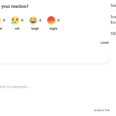
Sa
Ir
ku
SH
Pe
ud
ne