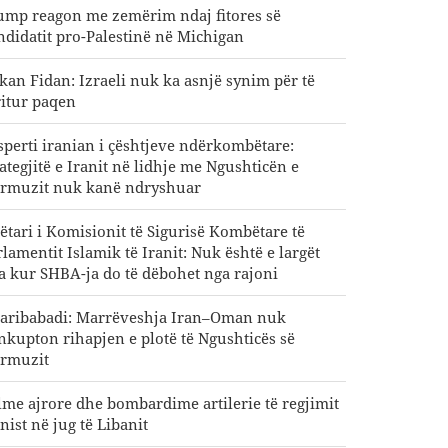
ump reagon me zemërim ndaj fitores së
ndidatit pro-Palestinë në Michigan
kan Fidan: Izraeli nuk ka asnjë synim për të
ritur paqen
sperti iranian i çështjeve ndërkombëtare:
rategjitë e Iranit në lidhje me Ngushticën e
rmuzit nuk kanë ndryshuar
ëtari i Komisionit të Sigurisë Kombëtare të
rlamentit Islamik të Iranit: Nuk është e largët
ta kur SHBA-ja do të dëbohet nga rajoni
aribabadi: Marrëveshja Iran–Oman nuk
nkupton rihapjen e plotë të Ngushticës së
rmuzit
lme ajrore dhe bombardime artilerie të regjimit
nist në jug të Libanit