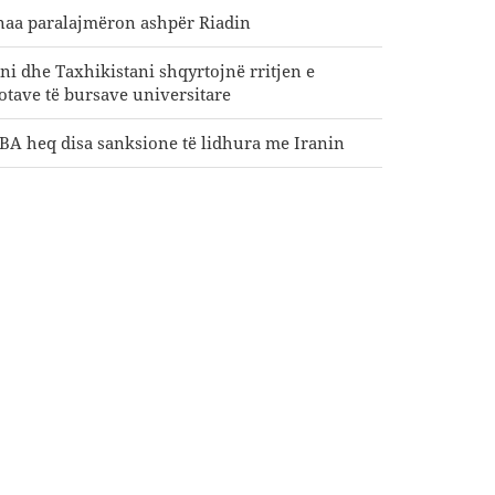
naa paralajmëron ashpër Riadin
ani dhe Taxhikistani shqyrtojnë rritjen e
otave të bursave universitare
BA heq disa sanksione të lidhura me Iranin
zeshkian: Ne mbështesim çdo vendim të
hëheqësve palestinezë në procesin e
gociatave