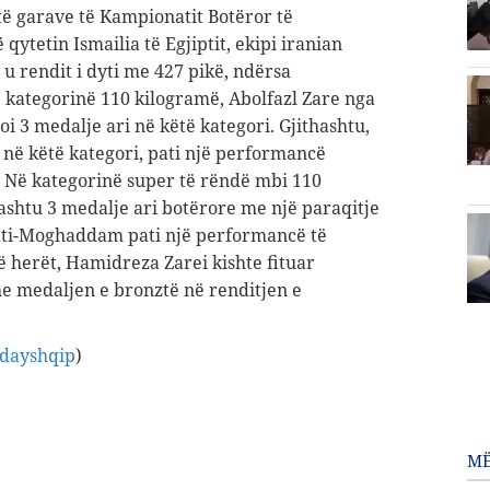
të garave të Kampionatit Botëror të
 qytetin Ismailia të Egjiptit, ekipi iranian
 u rendit i dyti me 427 pikë, ndërsa
ë kategorinë 110 kilogramë, Abolfazl Zare nga
toi 3 medalje ari në këtë kategori. Gjithashtu,
 në këtë kategori, pati një performancë
 Në kategorinë super të rëndë mbi 110
shtu 3 medalje ari botërore me një paraqitje
ti-Moghaddam pati një performancë të
herët, Hamidreza Zarei kishte fituar
he medaljen e bronztë në renditjen e
odayshqip
)
MË