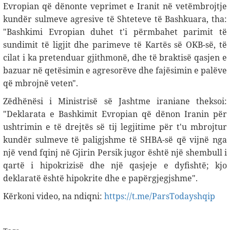
Evropian që dënonte veprimet e Iranit në vetëmbrojtje
kundër sulmeve agresive të Shteteve të Bashkuara, tha:
"Bashkimi Evropian duhet t'i përmbahet parimit të
sundimit të ligjit dhe parimeve të Kartës së OKB-së, të
cilat i ka pretenduar gjithmonë, dhe të braktisë qasjen e
bazuar në qetësimin e agresorëve dhe fajësimin e palëve
që mbrojnë veten".
Zëdhënësi i Ministrisë së Jashtme iraniane theksoi:
"Deklarata e Bashkimit Evropian që dënon Iranin për
ushtrimin e të drejtës së tij legjitime për t'u mbrojtur
kundër sulmeve të paligjshme të SHBA-së që vijnë nga
një vend fqinj në Gjirin Persik jugor është një shembull i
qartë i hipokrizisë dhe një qasjeje e dyfishtë; kjo
deklaratë është hipokrite dhe e papërgjegjshme".
Kërkoni video, na ndiqni:
https://t.me/ParsTodayshqip