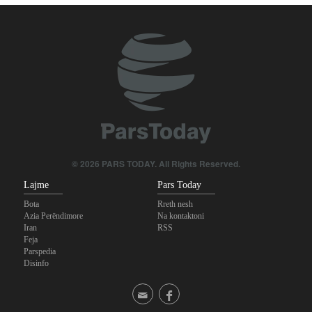
në jug të Libanit
Sanaa paralajmëron ashpër Riadin
Irani dhe Taxhikistani shqyrtojnë rritjen e kuotave të
bursave universitare
Si po shpërbëhet koalicioni i mbështetësve të Trumpit?
SHBA heq disa sanksione të lidhura me Iranin
© 2026 PARS TODAY. All Rights Reserved.
Lajme
Pars Today
Bota
Rreth nesh
Azia Perëndimore
Na kontaktoni
Iran
RSS
Feja
Parspedia
Disinfo