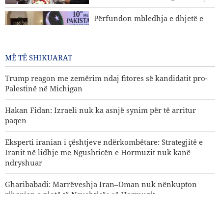
Trump reagon me zemërim ndaj fitores së kandidatit pro-
Përfundon mbledhja e dhjetë e
Palestinë në Michigan
Komitetit të Përbashkët Ekonomik
Iran–Pakistan
2 Ditë më parë
MË TË SHIKUARAT
Trump reagon me zemërim ndaj fitores së kandidatit pro-
Palestinë në Michigan
Hakan Fidan: Izraeli nuk ka asnjë synim për të arritur
paqen
Eksperti iranian i çështjeve ndërkombëtare: Strategjitë e
Iranit në lidhje me Ngushticën e Hormuzit nuk kanë
ndryshuar
Gharibabadi: Marrëveshja Iran–Oman nuk nënkupton
rihapjen e plotë të Ngushticës së Hormuzit
Sulme ajrore dhe bombardime artilerie të regjimit sionist