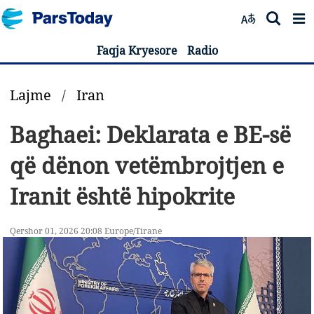
Faqja Kryesore
Radio
Lajme
/
Iran
Baghaei: Deklarata e BE-së
që dënon vetëmbrojtjen e
Iranit është hipokrite
Qershor 01, 2026 20:08 Europe/Tirane