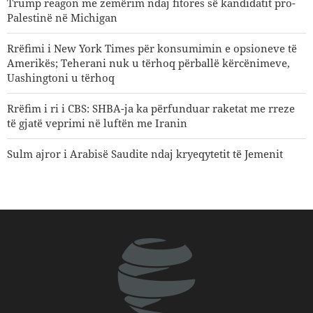
Trump reagon me zemërim ndaj fitores së kandidatit pro-
Palestinë në Michigan
Rrëfimi i New York Times për konsumimin e opsioneve të
Amerikës; Teherani nuk u tërhoq përballë kërcënimeve,
Uashingtoni u tërhoq
Rrëfim i ri i CBS: SHBA-ja ka përfunduar raketat me rreze
të gjatë veprimi në luftën me Iranin
Sulm ajror i Arabisë Saudite ndaj kryeqytetit të Jemenit
Goditet një cisternë nafte saudite nga ushtria e Jemenit
Shejh Naim Kasem: Irani ka dalë fitues në përballjen me
SHBA-në dhe regjimin sionist
Mbi 22 milionë vizitorë morën pjesë në ceremoninë e
Arba'init
Personaliteti i njohur mediatik amerikan: Trumpi meriton