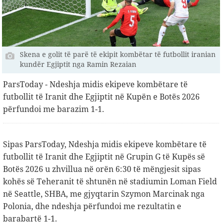
Skena e golit të parë të ekipit kombëtar të futbollit iranian
kundër Egjiptit nga Ramin Rezaian
ParsToday - Ndeshja midis ekipeve kombëtare të
futbollit të Iranit dhe Egjiptit në Kupën e Botës 2026
përfundoi me barazim 1-1.
Sipas ParsToday, Ndeshja midis ekipeve kombëtare të
futbollit të Iranit dhe Egjiptit në Grupin G të Kupës së
Botës 2026 u zhvillua në orën 6:30 të mëngjesit sipas
kohës së Teheranit të shtunën në stadiumin Loman Field
në Seattle, SHBA, me gjyqtarin Szymon Marcinak nga
Polonia, dhe ndeshja përfundoi me rezultatin e
barabartë 1-1.