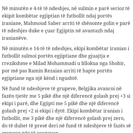
Në minutën e 4-të të ndeshjes, në sulmin e parë serioz të
ekipit kombëtar egjiptian të futbollit ndaj portës
iraniane, Mahmoud Saber arriti të shënonte golin e parë
të ndeshjes duke e çuar Egjiptin në avantazh ndaj
iranianëve.
Në minutën e 14-të të ndeshjes, ekipi kombëtar iranian i
futbollit sulmoi portën egjiptiane dhe gjuajtja e
rrezikshme e Milad Mohammadi u bllokua nga Shobir,
por më pas Ramin Rezaian arriti të hapte portën
egjiptiane nga një kënd i ngushtë.
Në fund të ndeshjeve të grupeve, Belgjika avancoi në
fazën tjetër me 5 pikë dhe një diferencë golash prej +3 si
ekipi i parë, dhe Egjipti me 5 pikë dhe një diferencë
golash prej +2 si ekipi i dytë. Ekipi kombëtar iranian i
futbollit, me 3 pikë dhe një diferencë golash prej zero,
do të duhet të presë deri në fund të ndeshjeve të fazës së