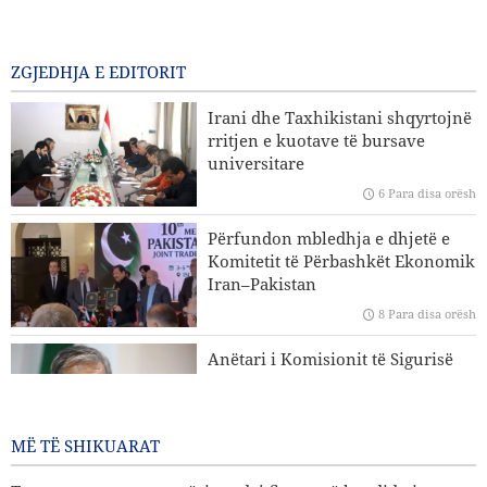
Gharibabadi: Marrëveshja Iran–Oman nuk nënkupton
rihapjen e plotë të Ngushticës së Hormuzit
5 Para disa orësh
ZGJEDHJA E EDITORIT
Sulme ajrore dhe bombardime artilerie të regjimit sionist
Irani dhe Taxhikistani shqyrtojnë
në jug të Libanit
rritjen e kuotave të bursave
universitare
Eksperti iranian i çështjeve ndërkombëtare: Strategjitë e
6 Para disa orësh
Iranit në lidhje me Ngushticën e Hormuzit nuk kanë
ndryshuar
Përfundon mbledhja e dhjetë e
Komitetit të Përbashkët Ekonomik
Hakan Fidan: Izraeli nuk ka asnjë synim për të arritur
Iran–Pakistan
paqen
8 Para disa orësh
Trump reagon me zemërim ndaj fitores së kandidatit pro-
Anëtari i Komisionit të Sigurisë
Palestinë në Michigan
Kombëtare të Parlamentit Islamik
të Iranit: Nuk është e largët dita
kur SHBA-ja do të dëbohet nga
MË TË SHIKUARAT
rajoni
8 Para disa orësh