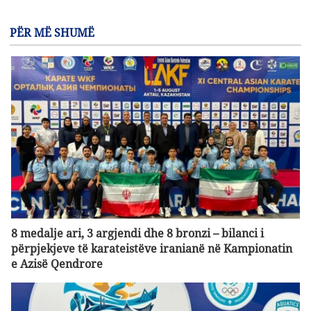
PËR MË SHUMË
8 medalje ari, 3 argjendi dhe 8 bronzi – bilanci i
përpjekjeve të karateistëve iranianë në Kampionatin
e Azisë Qendrore