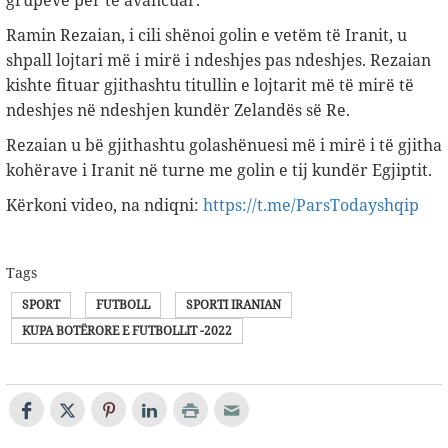
grupeve për të avancuar.
Ramin Rezaian, i cili shënoi golin e vetëm të Iranit, u
shpall lojtari më i mirë i ndeshjes pas ndeshjes. Rezaian
kishte fituar gjithashtu titullin e lojtarit më të mirë të
ndeshjes në ndeshjen kundër Zelandës së Re.
Rezaian u bë gjithashtu golashënuesi më i mirë i të gjitha
kohërave i Iranit në turne me golin e tij kundër Egjiptit.
Kërkoni video, na ndiqni:
https://t.me/ParsTodayshqip
Tags
SPORT
FUTBOLL
SPORTI IRANIAN
KUPA BOTËRORE E FUTBOLLIT -2022