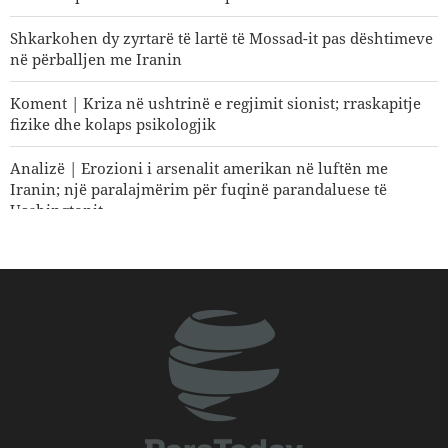
Shkarkohen dy zyrtarë të lartë të Mossad-it pas dështimeve
në përballjen me Iranin
Koment | Kriza në ushtrinë e regjimit sionist; rraskapitje
fizike dhe kolaps psikologjik
Analizë | Erozioni i arsenalit amerikan në luftën me
Iranin; një paralajmërim për fuqinë parandaluese të
Uashingtonit
Koment | E ardhmja e sigurisë së rajonit; pse roli qendror i
vendeve të rajonit është një domosdoshmëri?
Si po shpërbëhet koalicioni i mbështetësve të Trumpit?