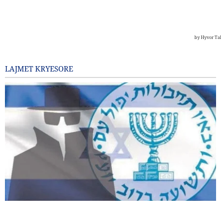
LAJMET KRYESORE
Shkarkohen dy zyrtarë të lartë të Mossad-it pas dështimeve