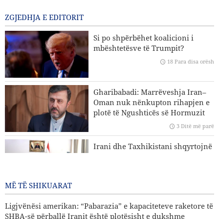
në përballjen me Iranin
12 Para disa orësh
ZGJEDHJA E EDITORIT
Ligjvënësi amerikan: “Pabarazia” e kapaciteteve raketore të
Si po shpërbëhet koalicioni i
SHBA-së përballë Iranit është plotësisht e dukshme
mbështetësve të Trumpit?
18 Para disa orësh
Koment | E ardhmja e sigurisë së rajonit; pse roli qendror i
vendeve të rajonit është një domosdoshmëri?
Gharibabadi: Marrëveshja Iran–
Koment | Kriza në ushtrinë e regjimit sionist; rraskapitje
Oman nuk nënkupton rihapjen e
fizike dhe kolaps psikologjik
plotë të Ngushticës së Hormuzit
Analizë | Erozioni i arsenalit amerikan në luftën me
3 Ditë më parë
Iranin; një paralajmërim për fuqinë parandaluese të
Irani dhe Taxhikistani shqyrtojnë
Uashingtonit
rritjen e kuotave të bursave
universitare
3 Ditë më parë
MË TË SHIKUARAT
Ligjvënësi amerikan: “Pabarazia” e kapaciteteve raketore të
SHBA-së përballë Iranit është plotësisht e dukshme