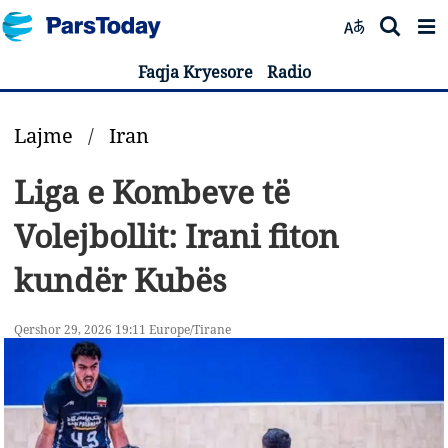
Faqja Kryesore
Radio
Lajme
/
Iran
Liga e Kombeve të
Volejbollit: Irani fiton
kundër Kubës
Qershor 29, 2026 19:11 Europe/Tirane