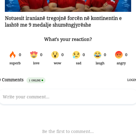
Notuesit iranianë tregojnë forcën në kontinentin e
lashtë me 9 medalje shumëngjyrëshe