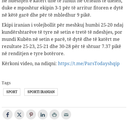
në ndeshjen e katërt dhe të fundit në Orleans të dielën,
duke e mposhtur ekipin 3-1 për të arritur fitoren e dytë
në këtë garë dhe për të mbledhur 9 pikë.
Ekipi iranian i volejbollit për meshkuj humbi 25-20 ndaj
kundërshtarëve të tyre në setin e tretë të ndeshjes, por
mundi Kubën në setin e parë, të dytë dhe të katërt me
rezultate 25-23, 25-21 dhe 30-28 për të shtuar 7.37 pikë
në renditjen e tyre botërore.
Kërkoni video, na ndiqni:
https://t.me/ParsTodayshqip
Tags
SPORT
SPORTI IRANIAN