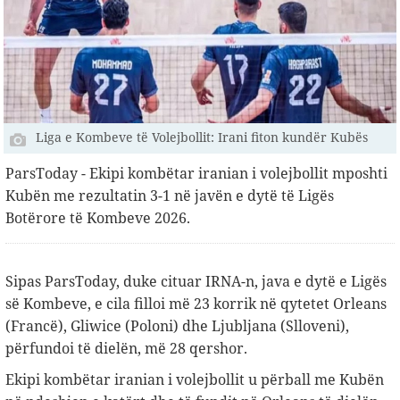
Liga e Kombeve të Volejbollit: Irani fiton kundër Kubës
ParsToday - Ekipi kombëtar iranian i volejbollit mposhti
Kubën me rezultatin 3-1 në javën e dytë të Ligës
Botërore të Kombeve 2026.
Sipas ParsToday, duke cituar IRNA-n, java e dytë e Ligës
së Kombeve, e cila filloi më 23 korrik në qytetet Orleans
(Francë), Gliwice (Poloni) dhe Ljubljana (Slloveni),
përfundoi të dielën, më 28 qershor.
Ekipi kombëtar iranian i volejbollit u përball me Kubën