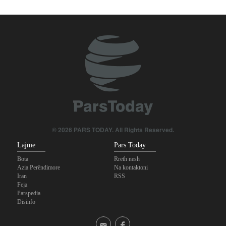
© 2026 PARS TODAY. All Rights Reserved.
Lajme
Pars Today
Bota
Rreth nesh
Azia Perëndimore
Na kontaktoni
Iran
RSS
Feja
Parspedia
Disinfo