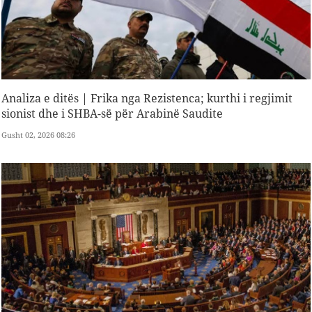
Analiza e ditës | Frika nga Rezistenca; kurthi i regjimit
sionist dhe i SHBA-së për Arabinë Saudite
Gusht 02, 2026 08:26