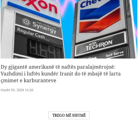
Dy gjigantë amerikanë të naftës paralajmërojnë:
Vazhdimi i luftës kundër Iranit do të mbajë të larta
çmimet e karburanteve
Gusht 01, 2026 11:26
TREGO MË SHUMË