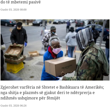
do të mbetemi pasivë
Gusht 03, 2026 08:00
Zgjerohet varfëria në Shtetet e Bashkuara të Amerikës;
nga shitja e plazmës së gjakut deri te ndërprerja e
ndihmës ushqimore për fëmijët
Gusht 03, 2026 06:26