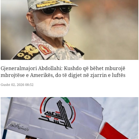
Gjeneralmajori Abdollahi: Kushdo që bëhet mburojë
mbrojtëse e Amerikës, do të digjet në zjarrin e luftës
Gusht 02, 2026 08:52