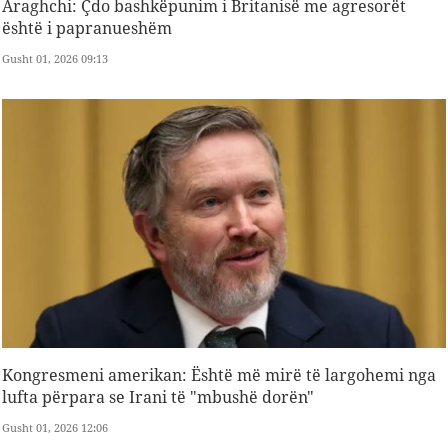
Araghchi: Çdo bashkëpunim i Britanisë me agresorët
është i papranueshëm
Gusht 01, 2026 09:13
Kongresmeni amerikan: Është më mirë të largohemi nga
lufta përpara se Irani të "mbushë dorën"
Gusht 01, 2026 12:06