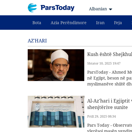
Albanian
Bota
Azia Perëndimore
Iran
Feja
AZ'HARI
Kush është Shejkhul-
Shtator 10, 2025 19:47
ParsToday - Ahmed Mu
në Egjipt, beson në pa
myslimanëve shiitë dh
Al-Az'hari i Egjipt
shenjtërive sunite
Prill 29, 2025 08:34
Pars Today - Observato
vlerësoi masën vendim