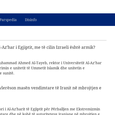
Parspedia
Disinfo
Az’har i Egjiptit, me të cilin Izraeli është armik?
hammad Ahmed Al-Tayeb, rektor i Universitetit Al-Az’har
rimin e unitetit të Ummetit Islamik dhe unitetin e
e sunitë.
it vlerëson masën vendimtare të Iranit në mbrojtjen e
ri i Al-Az'harit të Egjiptit për Përballjen me Ekstremizmin
tare dhe në kohë të autoriteteve iraniane në mbrojtjen e