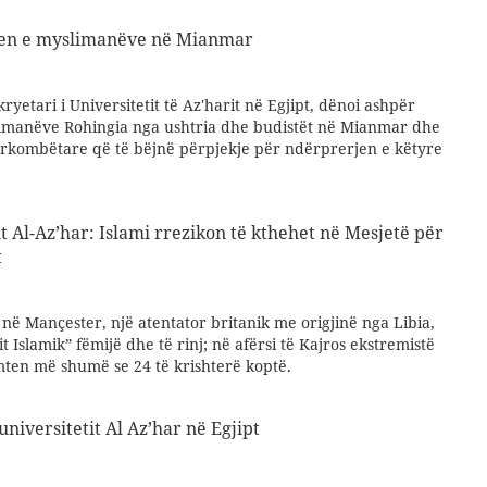
jen e myslimanëve në Mianmar
yetari i Universitetit të Az'harit në Egjipt, dënoi ashpër
limanëve Rohingia nga ushtria dhe budistët në Mianmar dhe
rkombëtare që të bëjnë përpjekje për ndërprerjen e këtyre
t Al-Az’har: Islami rrezikon të kthehet në Mesjetë për
t
: në Mançester, një atentator britanik me origjinë nga Libia,
t Islamik” fëmijë dhe të rinj; në afërsi të Kajros ekstremistë
mten më shumë se 24 të krishterë koptë.
niversitetit Al Az’har në Egjipt