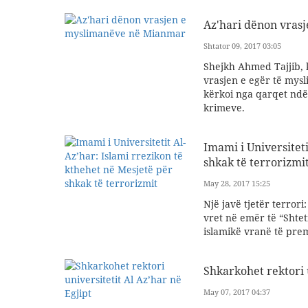
Az'hari dënon vras
Shtator 09, 2017 03:05
Shejkh Ahmed Tajjib, kr
vrasjen e egër të mys
kërkoi nga qarqet ndë
krimeve.
Imami i Universiteti
shkak të terrorizmi
May 28, 2017 15:25
Një javë tjetër terrori
vret në emër të “Shteti
islamikë vranë të pre
Shkarkohet rektori u
May 07, 2017 04:37