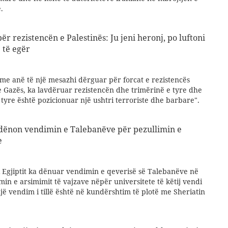
.
për rezistencën e Palestinës: Ju jeni heronj, po luftoni
 të egër
it me anë të një mesazhi dërguar për forcat e rezistencës
e Gazës, ka lavdëruar rezistencën dhe trimërinë e tyre dhe
 tyre është pozicionuar një ushtri terroriste dhe barbare".
 dënon vendimin e Talebanëve për pezullimin e
e
 i Egjiptit ka dënuar vendimin e qeverisë së Talebanëve në
min e arsimimit të vajzave nëpër universitete të këtij vendi
jë vendim i tillë është në kundërshtim të plotë me Sheriatin