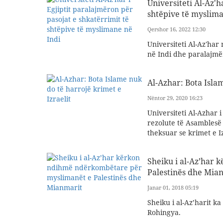
Universiteti Al-Az'h
shtëpive të myslima
Qershor 16, 2022 12:30
Universiteti Al-Az'har
në Indi dhe paralajmë
Al-Azhar: Bota Islam
Nëntor 29, 2020 16:23
Universiteti Al-Azhar i 
rezolute të Asamblesë
theksuar se krimet e I
Sheiku i al-Az’har
Palestinës dhe Mia
Janar 01, 2018 05:19
Sheiku i al-Az’harit 
Rohingya.