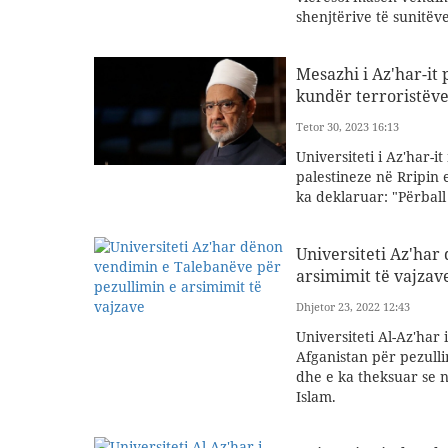
shenjtërive të sunitëve
Mesazhi i Az'har-it 
kundër terroristëve
Tetor 30, 2023 16:13
Universiteti i Az'har-
palestineze në Rripin 
ka deklaruar: "Përball
Universiteti Az'har
arsimimit të vajzav
Dhjetor 23, 2022 12:43
Universiteti Al-Az'har
Afganistan për pezulli
dhe e ka theksuar se n
Islam.