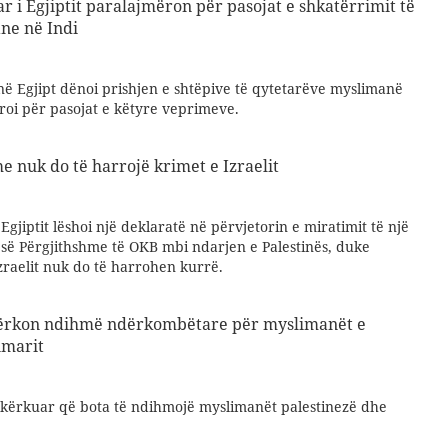
ar i Egjiptit paralajmëron për pasojat e shkatërrimit të
ne në Indi
 në Egjipt dënoi prishjen e shtëpive të qytetarëve myslimanë
roi për pasojat e këtyre veprimeve.
e nuk do të harrojë krimet e Izraelit
Egjiptit lëshoi ​​një deklaratë në përvjetorin e miratimit të një
 së Përgjithshme të OKB mbi ndarjen e Palestinës, duke
zraelit nuk do të harrohen kurrë.
 kërkon ndihmë ndërkombëtare për myslimanët e
nmarit
ka kërkuar që bota të ndihmojë myslimanët palestinezë dhe