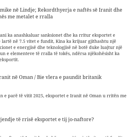
mike në Lindje; Rekordthyerja e naftës së Iranit dhe
inës me metalet e rralla
ani ka anashkaluar sanksionet dhe ka rritur eksportet e
 lartë në 7.5 vitet e fundit, Kina ka krijuar gjithashtu një
acionet e energjisë dhe teknologjisë në botë duke luajtur një
egun e elementeve të rralla të tokës, ndërsa njëkohësisht ka
eksportit.
ranit në Oman / Bie vlera e paundit britanik
 e parë të vitit 2025, eksportet e Iranit në Oman u rritën me
jendje të rrisë eksportet e tij jo-naftore?