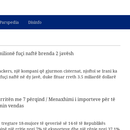
Parspedia
Disinfo
milionë fuçi naftë brenda 2 javësh
kers, një kompani që gjurmon cisternat, njoftoi se Irani ka
fuçi naftë në dy javë, duke fituar rreth 3.5 miliardë dollarë
u rritën me 7 përqind / Menaxhimi i importeve për të
min vendas
at tregtare 18-mujore të qeverisë së 14-të të Republikës
gojnë një rritje prej 7% të eksporteve dhe një rënie prej 37.1%