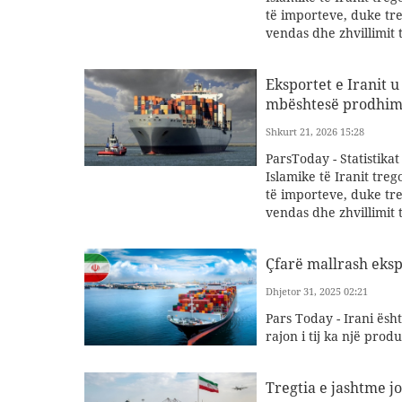
të importeve, duke tr
vendas dhe zhvillimit 
Eksportet e Iranit 
mbështesë prodhim
Shkurt 21, 2026 15:28
ParsToday - Statistika
Islamike të Iranit tre
të importeve, duke tr
vendas dhe zhvillimit t
Çfarë mallrash eks
Dhjetor 31, 2025 02:21
Pars Today - Irani ësh
rajon i tij ka një prod
Tregtia e jashtme jo