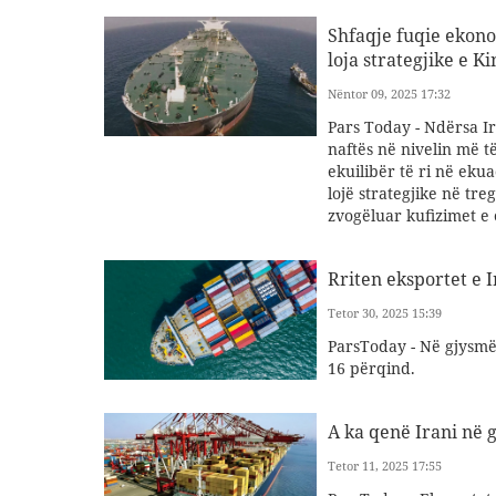
Shfaqje fuqie ekono
loja strategjike e K
Nëntor 09, 2025 17:32
Pars Today - Ndërsa Ir
naftës në nivelin më të
ekuilibër të ri në eku
lojë strategjike në tr
zvogëluar kufizimet e 
Rriten eksportet e I
Tetor 30, 2025 15:39
ParsToday - Në gjysmën
16 përqind.
A ka qenë Irani në g
Tetor 11, 2025 17:55