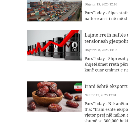
Dhjetor 15, 2025 12:10
ParsToday - Sipas stati
naftore arriti në më s
Lajme rreth naftës d
tensionesh gjeopoli
Dhjetor 08, 2025 13:52
ParsToday - Shpresat p
shqetësimet rreth përs
kanë çuar çmimet e naf
Irani është eksport
Nëntor 13, 2025 17:01
ParsToday - Një anëta
tha: "Irani është eksp
vjetor prej një milion
shumë se 300,000 hekt