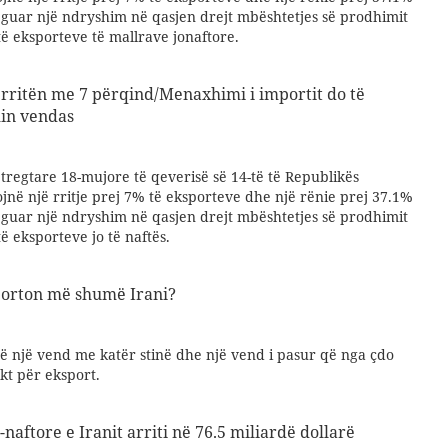
eguar një ndryshim në qasjen drejt mbështetjes së prodhimit
të eksporteve të mallrave jonaftore.
u rritën me 7 përqind/Menaxhimi i importit do të
in vendas
t tregtare 18-mujore të qeverisë së 14-të të Republikës
gojnë një rritje prej 7% të eksporteve dhe një rënie prej 37.1%
eguar një ndryshim në qasjen drejt mbështetjes së prodhimit
ë eksporteve jo të naftës.
porton më shumë Irani?
të një vend me katër stinë dhe një vend i pasur që nga çdo
ukt për eksport.
-naftore e Iranit arriti në 76.5 miliardë dollarë