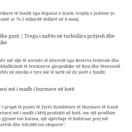
stikave të fundit nga doganat e Iranit, tregtia e jashtme jo-
humë se 76.5 miliardë dollarë në 8 muaj.
he gazit | Tregu i naftës në turbullira pritjesh dhe
tike
ër një ulje të normës së interesit nga Rezerva Federale dhe
hkallëzimit të tensioneve gjeopolitike në Rusi dhe Venezuelë
tës në nivelin e tyre më të lartë në dy javët e fundit.
uesi më i madh i hurmave në botë
r i grupit të punës të Zyrës Kombëtare të Hurmave të Iranit
ortuesi më i madh i këtij produkti në botë, me një prodhim
 e gjysmë ton hurma, një sipërfaqe të kultivuar prej më
arësh dhe 430,000 ton eksporte".