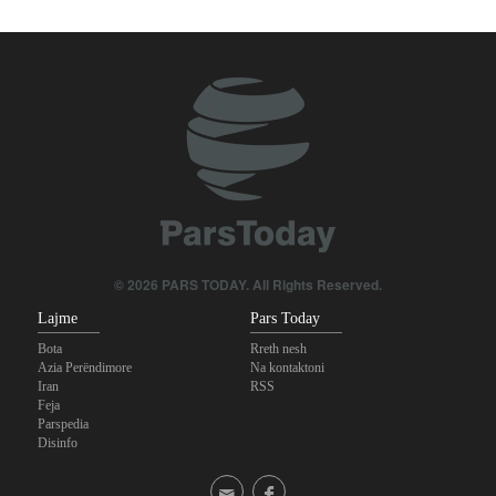
© 2026 PARS TODAY. All Rights Reserved.
Lajme
Pars Today
Bota
Rreth nesh
Azia Perëndimore
Na kontaktoni
Iran
RSS
Feja
Parspedia
Disinfo