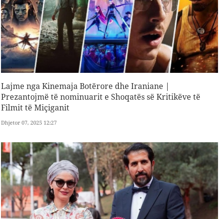
Lajme nga Kinemaja Botërore dhe Iraniane |
Prezantojmë të nominuarit e Shoqatës së Kritikëve të
Filmit të Miçiganit
Dhjetor 07, 2025 12:27