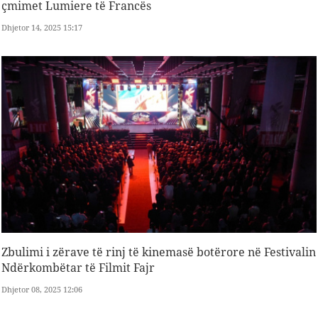
çmimet Lumiere të Francës
Dhjetor 14, 2025 15:17
Zbulimi i zërave të rinj të kinemasë botërore në Festivalin
Ndërkombëtar të Filmit Fajr
Dhjetor 08, 2025 12:06