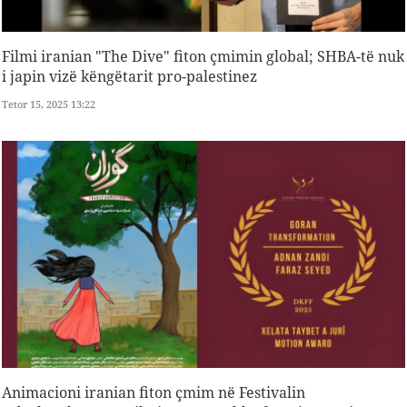
Filmi iranian "The Dive" fiton çmimin global; SHBA-të nuk
i japin vizë këngëtarit pro-palestinez
Tetor 15, 2025 13:22
Animacioni iranian fiton çmim në Festivalin