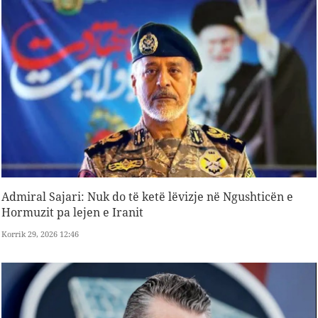
Admiral Sajari: Nuk do të ketë lëvizje në Ngushticën e
Hormuzit pa lejen e Iranit
Korrik 29, 2026 12:46