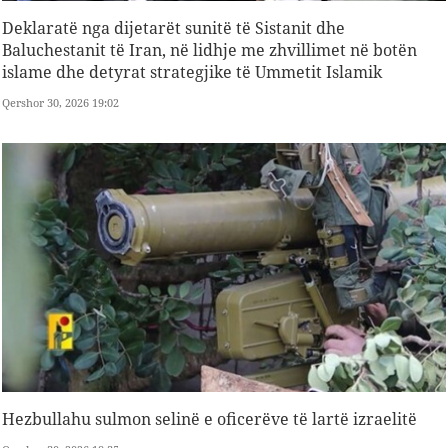
Deklaratë nga dijetarët sunitë të Sistanit dhe
Baluchestanit të Iran, në lidhje me zhvillimet në botën
islame dhe detyrat strategjike të Ummetit Islamik
Qershor 30, 2026 19:02
Hezbullahu sulmon selinë e oficerëve të lartë izraelitë