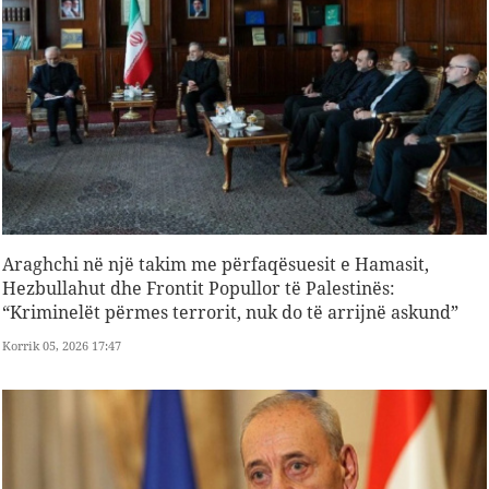
Araghchi në një takim me përfaqësuesit e Hamasit,
Hezbullahut dhe Frontit Popullor të Palestinës:
“Kriminelët përmes terrorit, nuk do të arrijnë askund”
Korrik 05, 2026 17:47