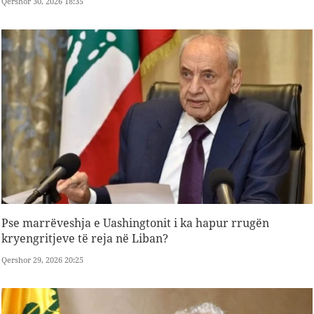
Qershor 30, 2026 18:35
Pse marrëveshja e Uashingtonit i ka hapur rrugën
kryengritjeve të reja në Liban?
Qershor 29, 2026 20:25