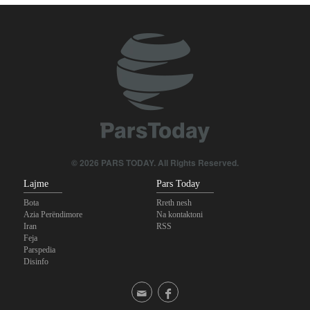
© 2026 PARS TODAY. All Rights Reserved.
Lajme
Pars Today
Bota
Rreth nesh
Azia Perëndimore
Na kontaktoni
Iran
RSS
Feja
Parspedia
Disinfo