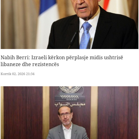
Nabih Berri: Izraeli kërkon përplasje midis ushtrisë
libaneze dhe rezistencës
Korrik 02, 2026 21:34