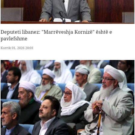
Deputeti libanez: "Marrëveshja Kornizë" është e
pavlefshme
Korrik 01, 2026 20:01