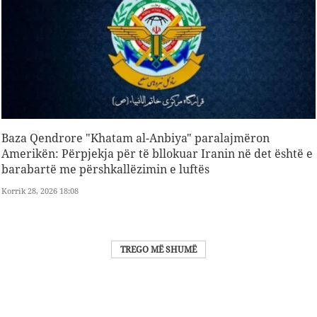
Baza Qendrore "Khatam al-Anbiya" paralajmëron
Amerikën: Përpjekja për të bllokuar Iranin në det është e
barabartë me përshkallëzimin e luftës
Korrik 28, 2026 18:08
TREGO MË SHUMË