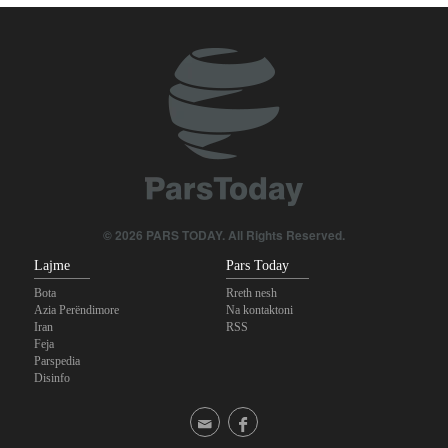
© 2026 PARS TODAY. All Rights Reserved.
Lajme
Pars Today
Bota
Rreth nesh
Azia Perëndimore
Na kontaktoni
Iran
RSS
Feja
Parspedia
Disinfo