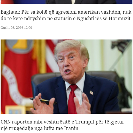
Baghaei: Për sa kohë që agresioni amerikan vazhdon, nuk
do të ketë ndryshim në statusin e Ngushticës së Hormuzit
Gusht 03, 2026 12:00
CNN raporton mbi vështirësitë e Trumpit për të gjetur
një rrugëdalje nga lufta me Iranin