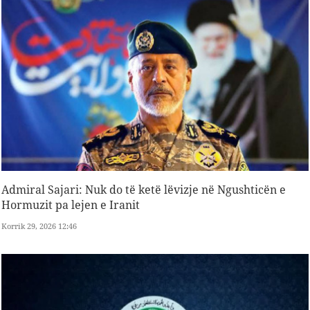
Admiral Sajari: Nuk do të ketë lëvizje në Ngushticën e
Hormuzit pa lejen e Iranit
Korrik 29, 2026 12:46