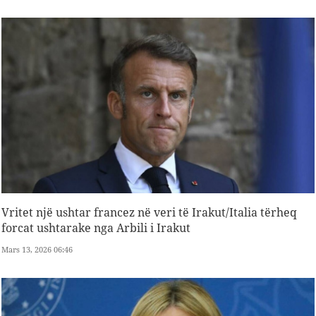
Vritet një ushtar francez në veri të Irakut/Italia tërheq
forcat ushtarake nga Arbili i Irakut
Mars 13, 2026 06:46