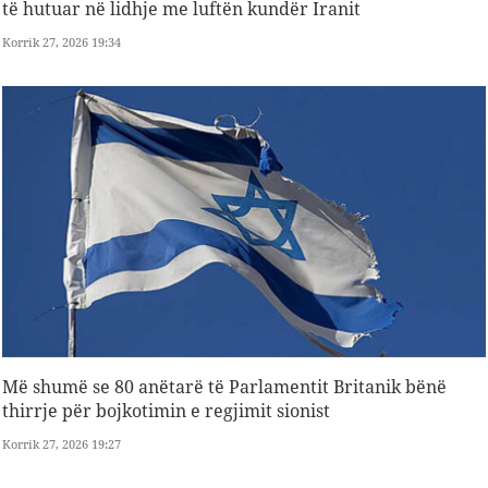
të hutuar në lidhje me luftën kundër Iranit
Korrik 27, 2026 19:34
Më shumë se 80 anëtarë të Parlamentit Britanik bënë
thirrje për bojkotimin e regjimit sionist
Korrik 27, 2026 19:27