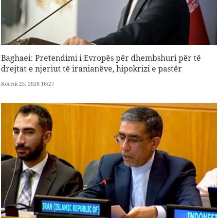
Baghaei: Pretendimi i Evropës për dhembshuri për të
drejtat e njeriut të iranianëve, hipokrizi e pastër
Korrik 25, 2026 16:27