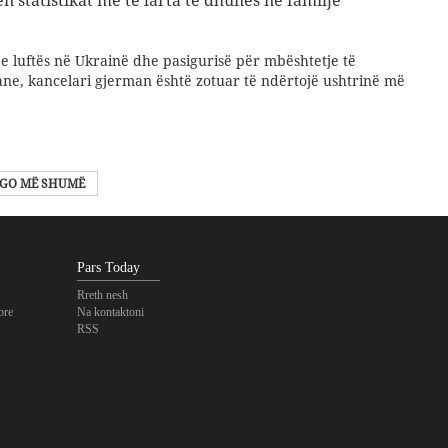
e luftës në Ukrainë dhe pasigurisë për mbështetje të
ane, kancelari gjerman është zotuar të ndërtojë ushtrinë më
GO MË SHUMË
Pars Today
Rreth nesh
ore
Na kontaktoni
RSS