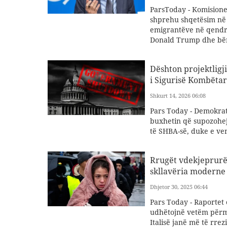
ParsToday - Komisioner
shprehu shqetësim në 
emigrantëve në qendra
Donald Trump dhe bëri
Dështon projektligj
i Sigurisë Kombëtar
Shkurt 14, 2026 06:08
Pars Today - Demokratë
buxhetin që supozohej
të SHBA-së, duke e ve
Rrugët vdekjeprurës
skllavëria moderne
Dhjetor 30, 2025 06:44
Pars Today - Raportet
udhëtojnë vetëm përm
Italisë janë më të rre