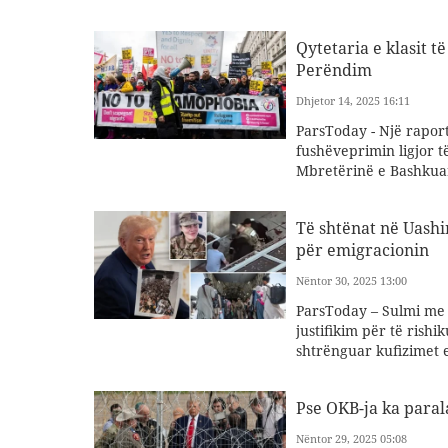
Qytetaria e klasit 
Perëndim
Dhjetor 14, 2025 16:11
ParsToday - Një raport
fushëveprimin ligjor t
Mbretërinë e Bashkuar
Të shtënat në Uashi
për emigracionin
Nëntor 30, 2025 13:00
ParsToday – Sulmi me 
justifikim për të rish
shtrënguar kufizimet e
Pse OKB-ja ka paral
Nëntor 29, 2025 05:08