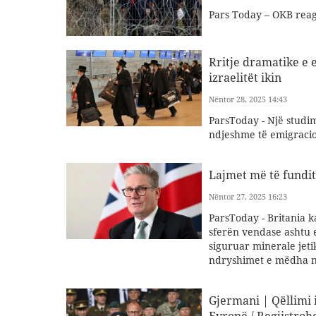
Pars Today – OKB reag
Rritje dramatike e 
izraelitët ikin
Nëntor 28, 2025 14:43
ParsToday - Një studim 
ndjeshme të emigracio
Lajmet më të fundit
Nëntor 27, 2025 16:23
ParsToday - Britania k
sferën vendase ashtu 
siguruar minerale jeti
ndryshimet e mëdha në
Gjermani | Qëllimi i
Evropë / Regjistrohe