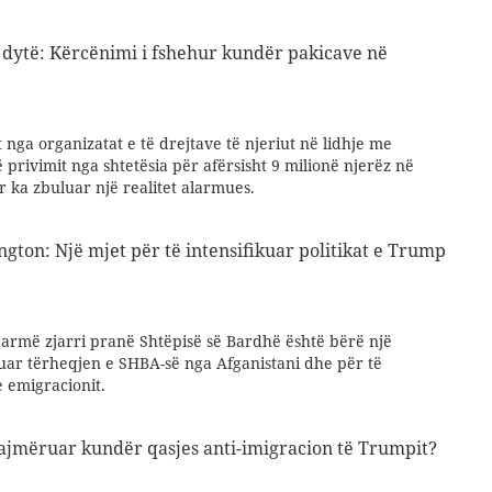
të dytë: Kërcënimi i fshehur kundër pakicave në
 nga organizatat e të drejtave të njeriut në lidhje me
ë privimit nga shtetësia për afërsisht 9 milionë njerëz në
 ka zbuluar një realitet alarmues.
ngton: Një mjet për të intensifikuar politikat e Trump
armë zjarri pranë Shtëpisë së Bardhë është bërë një
ikuar tërheqjen e SHBA-së nga Afganistani dhe për të
 emigracionit.
ajmëruar kundër qasjes anti-imigracion të Trumpit?