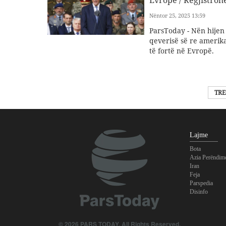
Nëntor 25, 2025 13:59
ParsToday - Nën hijen 
qeverisë së re amerik
të fortë në Evropë.
TRE
Lajme
Bota
Azia Perëndim
Iran
Feja
Parspedia
Disinfo
© 2026 PARS TODAY. All Rights Reserved.