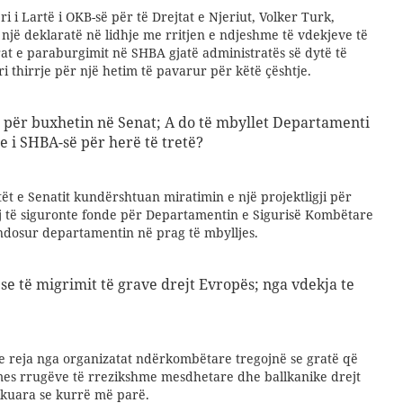
i i Lartë i OKB-së për të Drejtat e Njeriut, Volker Turk,
një deklaratë në lidhje me rritjen e ndjeshme të vdekjeve të
t e paraburgimit në SHBA gjatë administratës së dytë të
 thirrje për një hetim të pavarur për këtë çështje.
i për buxhetin në Senat; A do të mbyllet Departamenti
e i SHBA-së për herë të tretë?
t e Senatit kundërshtuan miratimin e një projektligji për
 të siguronte fonde për Departamentin e Sigurisë Kombëtare
ndosur departamentin në prag të mbylljes.
e të migrimit të grave drejt Evropës; nga vdekja te
 e reja nga organizatat ndërkombëtare tregojnë se gratë që
es rrugëve të rrezikshme mesdhetare dhe ballkanike drejt
zikuara se kurrë më parë.