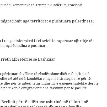
oi ndaj komenteve të Trumpit kundër imigracionit.
emigracionit nga territoret e pushtuara palestineze;
i ri nga Universiteti i Tel Avivit ka raportuar një rritje të
nit nga Palestina e pushtuar.
 rreth Mbretërisë së Bashkuar
a përjetuar zhvillime të rëndësishme ditët e fundit si në
edhe në atë ndërkombëtare; nga një strategji e re për të
ke dhe për të mbështetur industrinë e gomës sintetike deri te
 politikën e emigracionit dhe taksimin për të pasurit.
 Berlinit për të ndërtuar ushtrinë më të fortë në
n statistikat më të larta të dhunës në familje