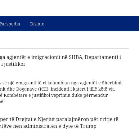
Parspedia
Disinfo
ga agjentët e imigracionit në SHBA, Departamenti i
 justifikoi
s së një emigranti të ri kolumbian nga agjentët e Shërbimit
t dhe Doganave (ICE), incidenti i katërt i tillë këtë vit,
së Kombëtare e justifikoi veprimin duke përmendur
në.
për të Drejtat e Njeriut paralajmëron për rritje të
ntëve nën administratën e dytë të Trump