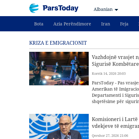
Albanian
Bota
Azia Perëndimore
Iran
Feja
KRIZA E EMIGRACIONIT
Vazhdojnë vrasjet n
Sigurisë Kombëtare i
Korrik 14, 2026 20:03
ParsToday - Pas vrasje
Amerikan të Imigracioni
Departamenti i Siguri
shqetësime për siguri
Komisioneri i Lartë 
vdekjeve të emigra
Qershor 27, 2026 21:06