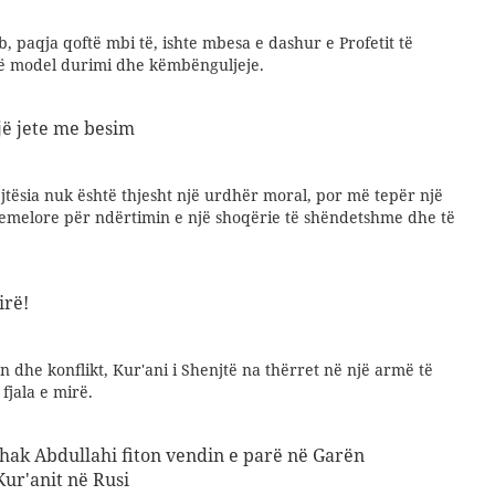
b, paqja qoftë mbi të, ishte mbesa e dashur e Profetit të
një model durimi dhe këmbënguljeje.
një jete me besim
ejtësia nuk është thjesht një urdhër moral, por më tepër një
emelore për ndërtimin e një shoqërie të shëndetshme dhe të
irë!
on dhe konflikt, Kur'ani i Shenjtë na thërret në një armë të
fjala e mirë.
s'hak Abdullahi fiton vendin e parë në Garën
ur'anit në Rusi