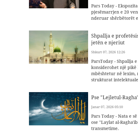
Pars Today - Ekspozit
pjesëmarrjen e 20 ven
nderuar shërbëtorët e
Shpallja e profetësi
jetën e njeriut
Shkurt 07, 2026 12:26
ParsToday - Shpallja e
konsiderohet një pikë 
mbështetur në lexim, n
strukturat intelektual
Pse "Lejletul-Ragha
Janar 07, 2026 05:10
Pars Today - Nata e s
ose "Laylat al-Ragha'i
transmetime.