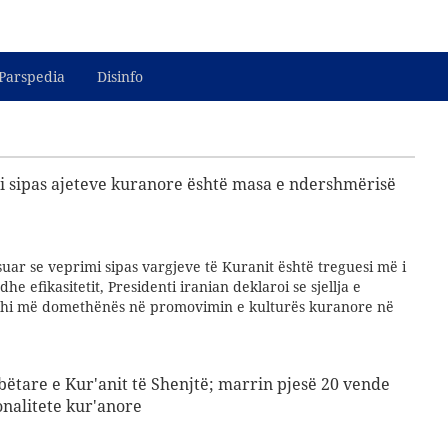
Parspedia
Disinfo
i sipas ajeteve kuranore është masa e ndershmërisë
ar se veprimi sipas vargjeve të Kuranit është treguesi më i
he efikasitetit, Presidenti iranian deklaroi se sjellja e
zhi më domethënës në promovimin e kulturës kuranore në
tare e Kur'anit të Shenjtë; marrin pjesë 20 vende
nalitete kur'anore