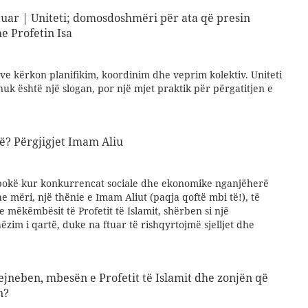
uar | Uniteti; domosdoshmëri për ata që presin
e Profetin Isa
tive kërkon planifikim, koordinim dhe veprim kolektiv. Uniteti
nuk është një slogan, por një mjet praktik për përgatitjen e
lisë? Përgjigjet Imam Aliu
epokë kur konkurrencat sociale dhe ekonomike nganjëherë
e mëri, një thënie e Imam Aliut (paqja qoftë mbi të!), të
e mëkëmbësit të Profetit të Islamit, shërben si një
im i qartë, duke na ftuar të rishqyrtojmë sjelljet dhe
Zejneben, mbesën e Profetit të Islamit dhe zonjën që
n?