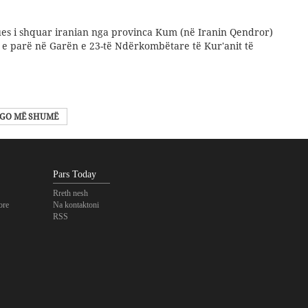
tues i shquar iranian nga provinca Kum (në Iranin Qendror)
in e parë në Garën e 23-të Ndërkombëtare të Kur'anit të
GO MË SHUMË
Pars Today
Rreth nesh
ore
Na kontaktoni
RSS