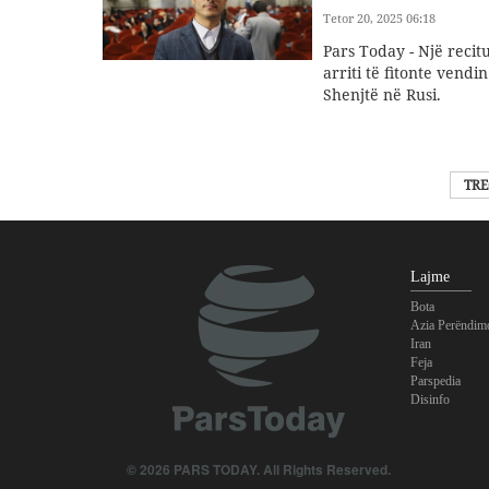
Tetor 20, 2025 06:18
Pars Today - Një reci
arriti të fitonte vend
Shenjtë në Rusi.
TRE
Lajme
Bota
Azia Perëndim
Iran
Feja
Parspedia
Disinfo
© 2026 PARS TODAY. All Rights Reserved.