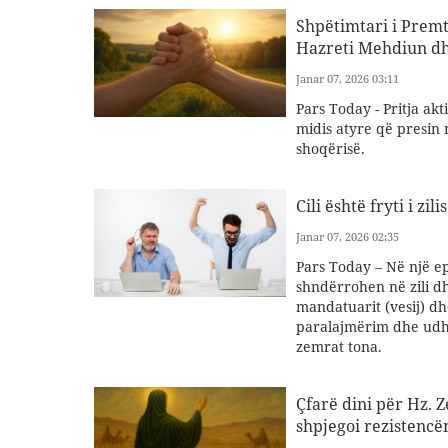
Shpëtimtari i Premt
Hazreti Mehdiun dh
Janar 07, 2026 03:11
Pars Today - Pritja ak
midis atyre që presin 
shoqërisë.
Cili është fryti i zi
Janar 07, 2026 02:35
Pars Today – Në një 
shndërrohen në zili dh
mandatuarit (vesij) dh
paralajmërim dhe udhëz
zemrat tona.
Çfarë dini për Hz. 
shpjegoi rezistencë