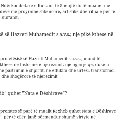
a Ndërkombëtare e Kur'anit të Shenjtë do të mbahet me
deve me programe shkencore, artistike dhe rituale për të
 Kur'anit.
së së Hazreti Muhamedit s.a.v.s.; një pikë kthese në
 profetësisë së Hazreti Muhamedit s.a.v.s., mund të
kthese në historinë e njerëzimit; një ngjarje që, duke u
ë pastrimin e shpirtit, në edukim dhe urtësi, transformoi
e dhe shoqërore të njerëzimit.
'ib" quhet "Nata e Dëshirave"?
ë premtes së parë të muajit Rexheb quhet Nata e Dëshirave
b", për të cilën janë përmendur shumë virtyte në