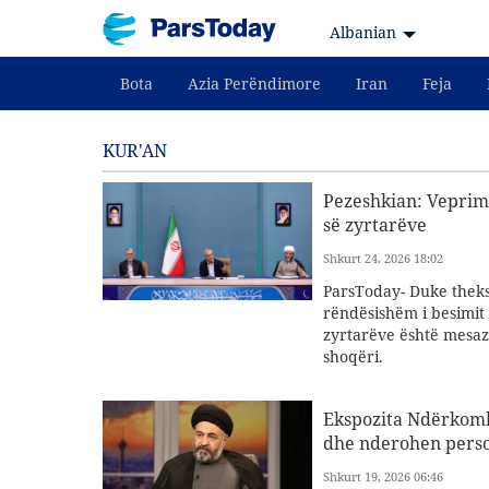
Albanian
Bota
Azia Perëndimore
Iran
Feja
KUR'AN
Pezeshkian: Veprim
së zyrtarëve
Shkurt 24, 2026 18:02
ParsToday- Duke theksu
rëndësishëm i besimit d
zyrtarëve është mesa
shoqëri.
Ekspozita Ndërkombë
dhe nderohen perso
Shkurt 19, 2026 06:46