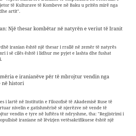
etor të Kulturave të Kombeve në Baku u pritën mirë nga
dhe artit".
ian: Një thesar kombëtar në natyrën e veriut të Iranit
rdhë iranian është një thesar i rrallë në zemër të natyrës
ri i së cilës është i lidhur me pyjet e lashta dhe fushat
i.
hmëria e iranianëve për të mbrojtur vendin nga
 në histori
s i lartë në Institutin e Filozofisë të Akademisë Ruse të
tuar nivelin e gatishmërisë së njerëzve në vende të
ur vendin e tyre në luftëra të ndryshme, tha: "Regjistrimi i
popullsisë iraniane në lëvizjen vetësakrifikuese është një