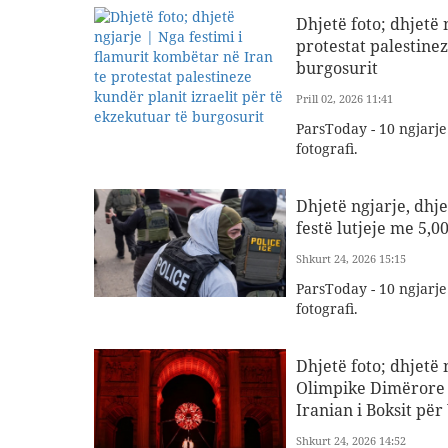
Dhjetë foto; dhjetë 
protestat palestinez
burgosurit
Prill 02, 2026 11:41
ParsToday - 10 ngjarj
fotografi.
Dhjetë ngjarje, dhj
festë lutjeje me 5,
Shkurt 24, 2026 15:15
ParsToday - 10 ngjarj
fotografi.
Dhjetë foto; dhjetë
Olimpike Dimërore 
Iranian i Boksit për
Shkurt 24, 2026 14:52