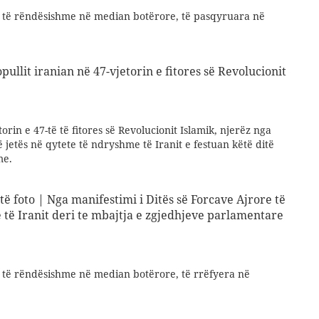
e të rëndësishme në median botërore, të pasqyruara në
ullit iranian në 47-vjetorin e fitores së Revolucionit
rin e 47-të të fitores së Revolucionit Islamik, njerëz nga
 jetës në qytete të ndryshme të Iranit e festuan këtë ditë
me.
të foto | Nga manifestimi i Ditës së Forcave Ajrore të
 të Iranit deri te mbajtja e zgjedhjeve parlamentare
e të rëndësishme në median botërore, të rrëfyera në