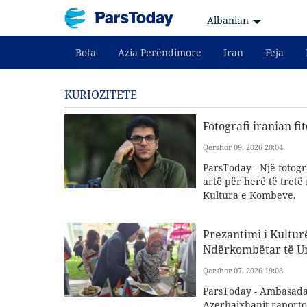
Albanian
Bota
Azia Perëndimore
Iran
Feja
KURIOZITETE
Fotografi iranian f
Qershor 09, 2026 20:04
ParsToday - Një fotogr
artë për herë të tret
Kultura e Kombeve.
Prezantimi i Kultur
Ndërkombëtar të Un
Qershor 07, 2026 19:08
ParsToday - Ambasada 
Azerbajxhanit raportoi