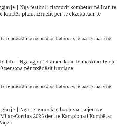
ngjarje | Nga festimi i flamurit kombëtar në Iran te
e kundër planit izraelit për të ekzekutuar të
e të rëndësishme në median botërore, të pasqyruara në
etë foto | Nga agjentët amerikanë të maskuar te një
000 persona për nxënësit iraniane
e të rëndësishme në median botërore, të pasqyruara në
 ngjarje | Nga ceremonia e hapjes së Lojërave
Milan-Cortina 2026 deri te Kampionati Kombëtar
 Vajza