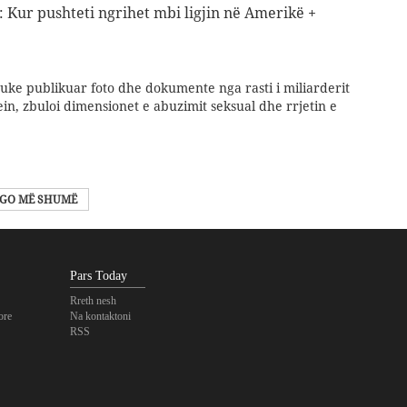
: Kur pushteti ngrihet mbi ligjin në Amerikë +
uke publikuar foto dhe dokumente nga rasti i miliarderit
in, zbuloi dimensionet e abuzimit seksual dhe rrjetin e
GO MË SHUMË
Pars Today
Rreth nesh
ore
Na kontaktoni
RSS