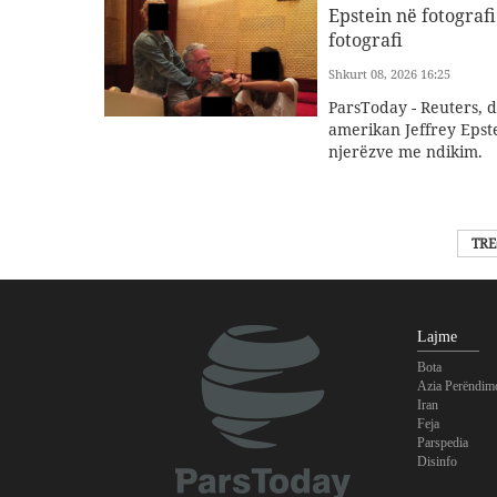
Epstein në fotografi
fotografi
Shkurt 08, 2026 16:25
ParsToday - Reuters, d
amerikan Jeffrey Epste
njerëzve me ndikim.
TRE
Lajme
Bota
Azia Perëndim
Iran
Feja
Parspedia
Disinfo