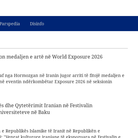
Parspedia
Disinfo
iton medaljen e artë në World Exposure 2026
af nga Hormozgan në Iranin jugor arriti të fitojë medaljen e
ë në eventin ndërkombëtar Exposure 2026 në seksionin
ës dhe Qytetërimit Iranian në Festivalin
iversiteteve në Baku
e Republikës Islamike të Iranit në Republikën e
: "Veprat kulturore iraniane të ekspozuara në Festivalin e