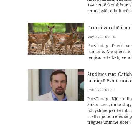
14-të Ndërkombëtar Vj
entuziastët e kulturës 
Dreri i verdhë iran
May 20, 2026 19:43
ParsToday - Dreri i ve
iraniane. Një specie em
paqësore të këtij vend
Studiues rus: Gatis
armiqtë është unike
Prill 26, 2026 19:11
ParsToday - Një studiue
Shkencave, duke shqyr
ndryshme për të mbrojt
rreth një të tretës së 
tregues unik në botë".