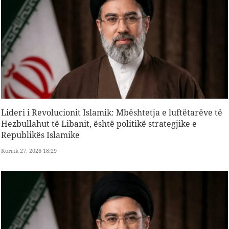
Lideri i Revolucionit Islamik: Mbështetja e luftëtarëve të
Hezbullahut të Libanit, është politikë strategjike e
Republikës Islamike
Korrik 27, 2026 18:29