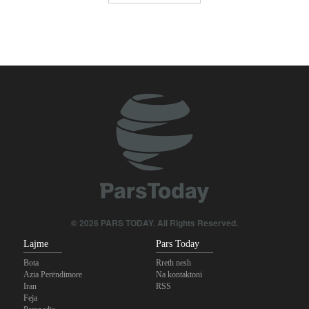
© 2026 PARS TODAY. All Rights Reserved.
Lajme
Pars Today
Bota
Rreth nesh
Azia Perëndimore
Na kontaktoni
Iran
RSS
Feja