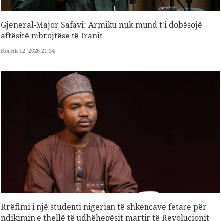
Gjeneral-Major Safavi: Armiku nuk mund t'i dobësojë
aftësitë mbrojtëse të Iranit
Korrik 12, 2026 21:34
Rrëfimi i një studenti nigerian të shkencave fetare për
ndikimin e thellë të udhëheqësit martir të Revolucionit