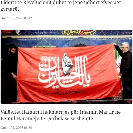
Liderit të Revolucionit duhet të jenë udhërrëfyes për
zyrtarët
Gusht 05, 2026 07:42
Valëvitet flamuri i hakmarrjes për Imamin Martir në
Beinul Haramejn të Qerbelasë së shenjtë
Gusht 04, 2026 06:39