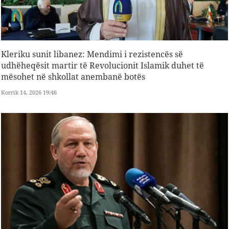
Kleriku sunit libanez: Mendimi i rezistencës së
udhëheqësit martir të Revolucionit Islamik duhet të
mësohet në shkollat ​​anembanë botës
Korrik 14, 2026 19:46