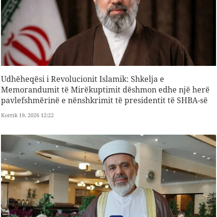
Udhëheqësi i Revolucionit Islamik: Shkelja e
Memorandumit të Mirëkuptimit dëshmon edhe një herë
pavlefshmërinë e nënshkrimit të presidentit të SHBA-së
Korrik 19, 2026 12:22