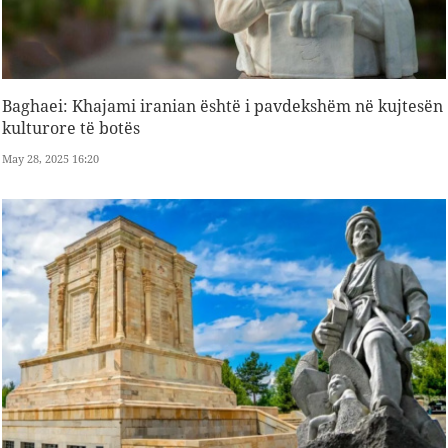
Baghaei: Khajami iranian është i pavdekshëm në kujtesën
kulturore të botës
May 28, 2025 16:20