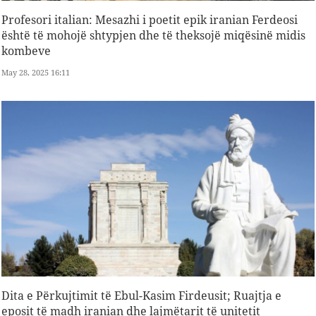
Profesori italian: Mesazhi i poetit epik iranian Ferdeosi
është të mohojë shtypjen dhe të theksojë miqësinë midis
kombeve
May 28, 2025 16:11
Dita e Përkujtimit të Ebul-Kasim Firdeusit; Ruajtja e
eposit të madh iranian dhe lajmëtarit të unitetit