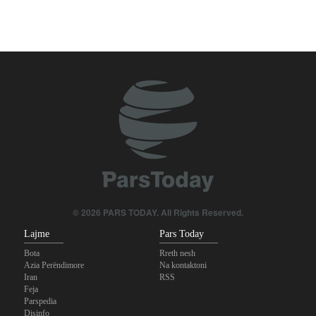
© 2026 PARS TODAY. All Rights Reserved.
Lajme
Pars Today
Bota
Rreth nesh
Azia Perëndimore
Na kontaktoni
Iran
RSS
Feja
Parspedia
Disinfo