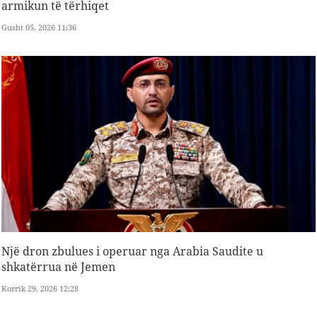
armikun të tërhiqet
Gusht 05, 2026 11:36
Një dron zbulues i operuar nga Arabia Saudite u
shkatërrua në Jemen
Korrik 29, 2026 12:28