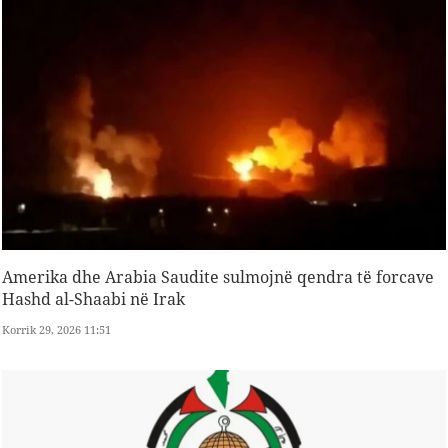
Amerika dhe Arabia Saudite sulmojnë qendra të forcave
Hashd al-Shaabi në Irak
Korrik 29, 2026 11:51