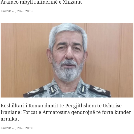
Aramco mbyll rafinerinë e Xhizanit
Korrik 28, 2026 20:35
Këshilltari i Komandantit të Përgjithshëm të Ushtrisë
Iraniane: Forcat e Armatosura qëndrojnë të forta kundër
armikut
Korrik 28, 2026 20:30