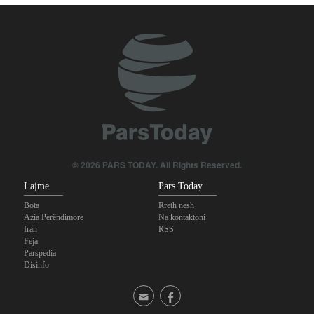
© 2026 PARS TODAY. All Rights Reserved.
Lajme
Pars Today
Bota
Rreth nesh
Azia Perëndimore
Na kontaktoni
Iran
RSS
Feja
Parspedia
Disinfo