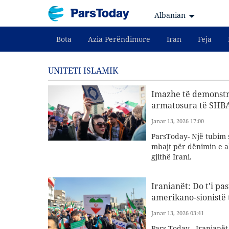
Albanian
Bota
Azia Perëndimore
Iran
Feja
UNITETI ISLAMIK
Imazhe të demonstra
armatosura të SHBA-
Janar 13, 2026 17:00
ParsToday- Një tubim 
mbajt për dënimin e ak
gjithë Irani.
Iranianët: Do t'i p
amerikano-sionistë të
Janar 13, 2026 03:41
Pars Today - Iranianë