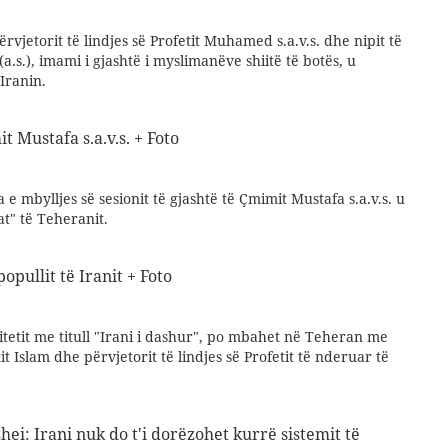
ërvjetorit të lindjes së Profetit Muhamed s.a.v.s. dhe nipit të
a.s.), imami i gjashtë i myslimanëve shiitë të botës, u
 Iranin.
it Mustafa s.a.v.s. + Foto
e mbylljes së sesionit të gjashtë të Çmimit Mustafa s.a.v.s. u
t" të Teheranit.
popullit të Iranit + Foto
itetit me titull "Irani i dashur", po mbahet në Teheran me
tit Islam dhe përvjetorit të lindjes së Profetit të nderuar të
ei: Irani nuk do t'i dorëzohet kurrë sistemit të