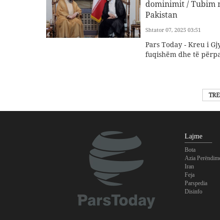
dominimit / Tubim ma
Pakistan
Shtator 07, 2025 03:51
Pars Today - Kreu i Gj
fuqishëm dhe të përpa
TRE
Lajme
Bota
Azia Perëndim
Iran
Feja
Parspedia
Disinfo