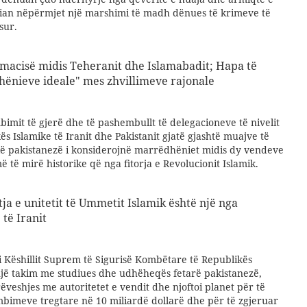
anian nëpërmjet një marshimi të madh dënues të krimeve të
sur.
omacisë midis Teheranit dhe Islamabadit; Hapa të
hënieve ideale" mes zhvillimeve rajonale
imit të gjerë dhe të pashembullt të delegacioneve të nivelit
ës Islamike të Iranit dhe Pakistanit gjatë gjashtë muajve të
tikë pakistanezë i konsiderojnë marrëdhëniet midis dy vendeve
ë të mirë historike që nga fitorja e Revolucionit Islamik.
ja e unitetit të Ummetit Islamik është një nga
 të Iranit
i Këshillit Suprem të Sigurisë Kombëtare të Republikës
 një takim me studiues dhe udhëheqës fetarë pakistanezë,
ëveshjes me autoritetet e vendit dhe njoftoi planet për të
mbimeve tregtare në 10 miliardë dollarë dhe për të zgjeruar