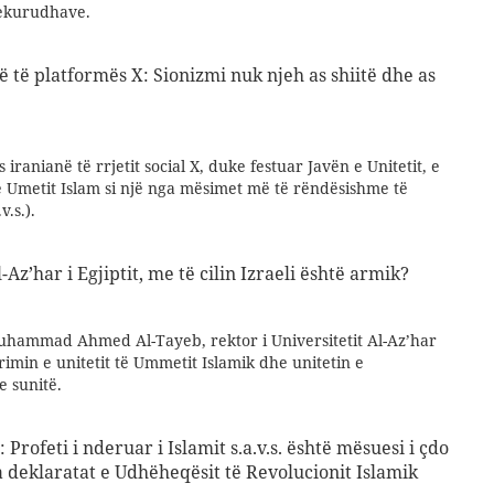
 hekurudhave.
ë të platformës X: Sionizmi nuk njeh as shiitë dhe as
iranianë të rrjetit social X, duke festuar Javën e Unitetit, e
e Umetit Islam si një nga mësimet më të rëndësishme të
.s.).
Az’har i Egjiptit, me të cilin Izraeli është armik?
hammad Ahmed Al-Tayeb, rektor i Universitetit Al-Az’har
rimin e unitetit të Ummetit Islamik dhe unitetin e
e sunitë.
Profeti i nderuar i Islamit s.a.v.s. është mësuesi i çdo
ga deklaratat e Udhëheqësit të Revolucionit Islamik