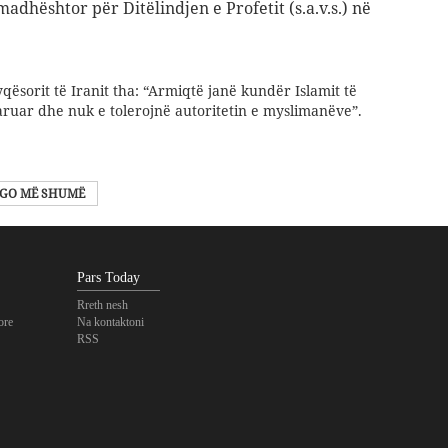
dhështor për Ditëlindjen e Profetit (s.a.v.s.) në
yqësorit të Iranit tha: “Armiqtë janë kundër Islamit të
ruar dhe nuk e tolerojnë autoritetin e myslimanëve”.
GO MË SHUMË
Pars Today
Rreth nesh
ore
Na kontaktoni
RSS