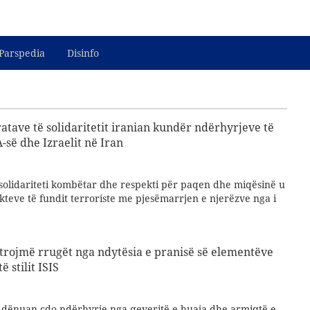
Parspedia
Disinfo
tave të solidaritetit iranian kundër ndërhyrjeve të
së dhe Izraelit në Iran
solidariteti kombëtar dhe respekti për paqen dhe miqësinë u
teve të fundit terroriste me pjesëmarrjen e njerëzve nga i
astrojmë rrugët nga ndytësia e pranisë së elementëve
 stilit ISIS
t dënuan çdo ndërhyrje nga qeveritë e huaja dhe armiqtë e