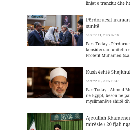
linjat e tranzitit dhe
Përdoruesit iranian
sunitë
Shtator 11, 2025 07:18
Pars Today - Përdorues 
konsideruan unitetin 
Profetit Muhamed (s.a.v
Kush është Shejkhul-
Shtator 10, 2025 19:47
ParsToday - Ahmed Mu
në Egjipt, beson në pa
myslimanëve shiitë dh
Ajetullah Khamenei: 
mirësie / 20 fjali n