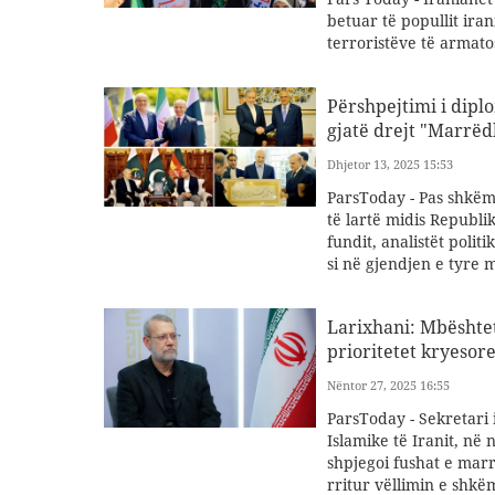
betuar të popullit ir
terroristëve të armato
Përshpejtimi i dipl
gjatë drejt "Marrëd
Dhjetor 13, 2025 15:53
ParsToday - Pas shkëmb
të lartë midis Republik
fundit, analistët poli
si në gjendjen e tyre m
Larixhani: Mbështet
prioritetet kryesore
Nëntor 27, 2025 16:55
ParsToday - Sekretari 
Islamike të Iranit, në
shpjegoi fushat e marr
rritur vëllimin e shkë