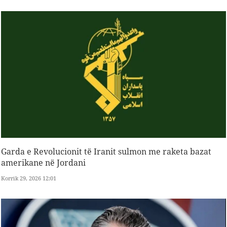
Garda e Revolucionit të Iranit sulmon me raketa bazat
amerikane në Jordani
Korrik 29, 2026 12:01