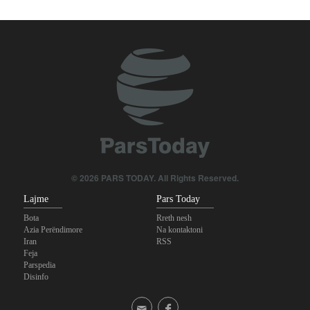
© 2026 PARS TODAY. All Rights Reserved.
Lajme
Pars Today
Bota
Rreth nesh
Azia Perëndimore
Na kontaktoni
Iran
RSS
Feja
Parspedia
Disinfo