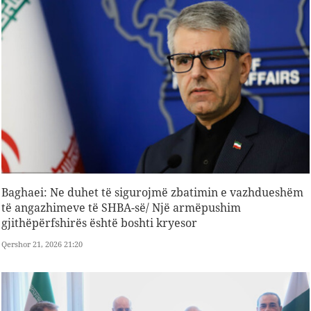
Baghaei: Ne duhet të sigurojmë zbatimin e vazhdueshëm
të angazhimeve të SHBA-së/ Një armëpushim
gjithëpërfshirës është boshti kryesor
Qershor 21, 2026 21:20