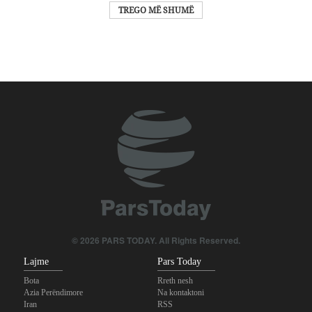
TREGO MË SHUMË
© 2026 PARS TODAY. All Rights Reserved.
Lajme
Pars Today
Bota
Rreth nesh
Azia Perëndimore
Na kontaktoni
Iran
RSS