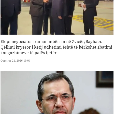
Ekipi negociator iranian mbërrin në Zvicër/Baghaei:
Qëllimi kryesor i këtij udhëtimi është të kërkohet zbatimi
i angazhimeve të palës tjetër
Qershor 21, 2026 19:04