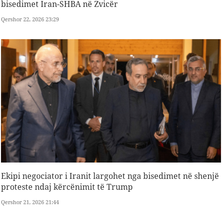
bisedimet Iran-SHBA në Zvicër
Qershor 22, 2026 23:29
Ekipi negociator i Iranit largohet nga bisedimet në shenjë
proteste ndaj kërcënimit të Trump
Qershor 21, 2026 21:44