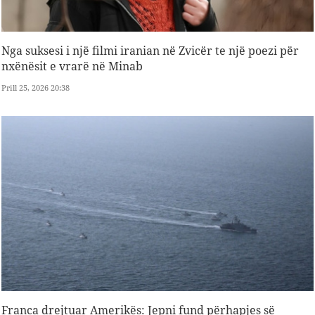
Nga suksesi i një filmi iranian në Zvicër te një poezi për
nxënësit e vrarë në Minab
Prill 25, 2026 20:38
Franca drejtuar Amerikës: Jepni fund përhapjes së