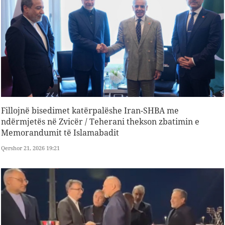
Fillojnë bisedimet katërpalëshe Iran-SHBA me
ndërmjetës në Zvicër / Teherani thekson zbatimin e
Memorandumit të Islamabadit
Qershor 21, 2026 19:21