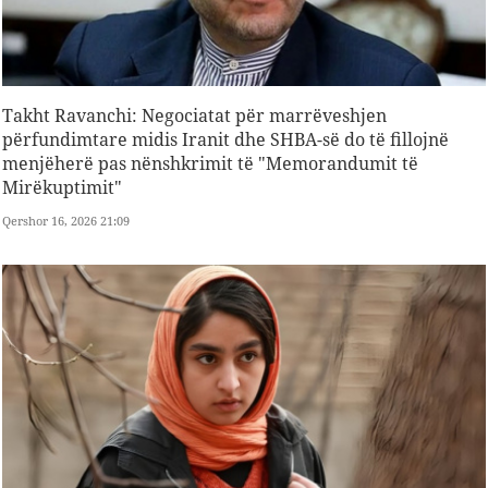
Takht Ravanchi: Negociatat për marrëveshjen
përfundimtare midis Iranit dhe SHBA-së do të fillojnë
menjëherë pas nënshkrimit të "Memorandumit të
Mirëkuptimit"
Qershor 16, 2026 21:09