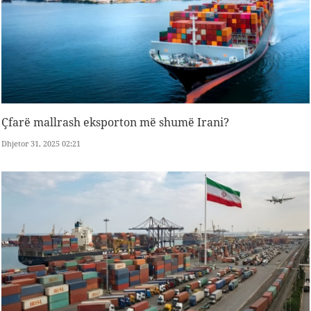
Çfarë mallrash eksporton më shumë Irani?
Dhjetor 31, 2025 02:21