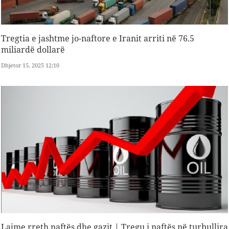
Tregtia e jashtme jo-naftore e Iranit arriti në 76.5
miliardë dollarë
Dhjetor 15, 2025 12:10
Lajme rreth naftës dhe gazit | Tregu i naftës në turbullira