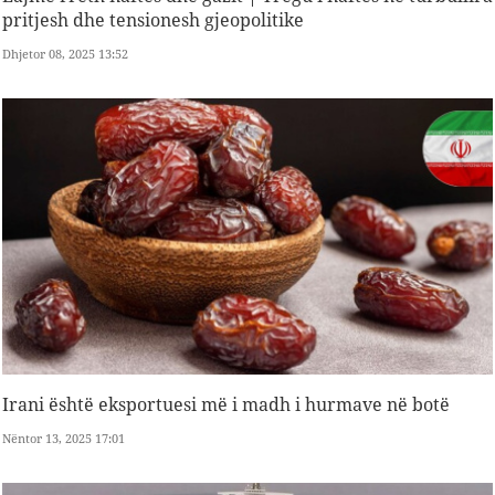
pritjesh dhe tensionesh gjeopolitike
Dhjetor 08, 2025 13:52
Irani është eksportuesi më i madh i hurmave në botë
Nëntor 13, 2025 17:01