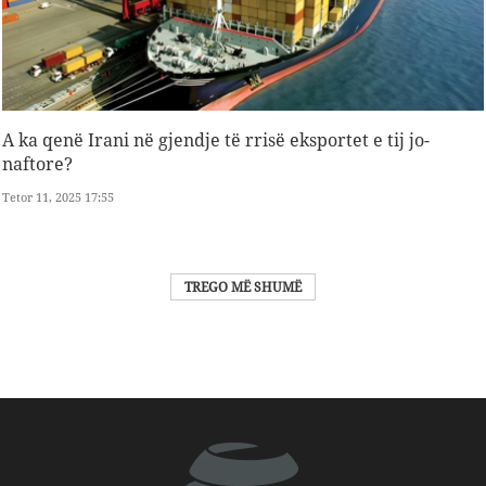
A ka qenë Irani në gjendje të rrisë eksportet e tij jo-
naftore?
Tetor 11, 2025 17:55
TREGO MË SHUMË