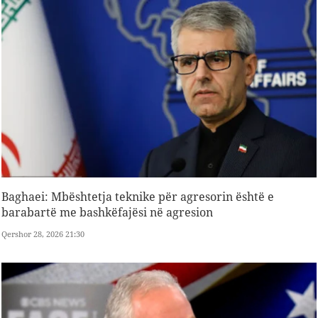
Baghaei: Mbështetja teknike për agresorin është e
barabartë me bashkëfajësi në agresion
Qershor 28, 2026 21:30