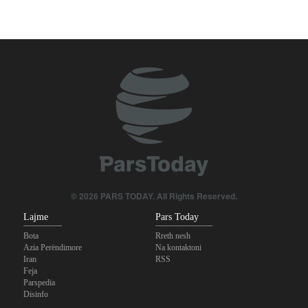
© 2026 PARS TODAY. All Rights Reserved.
Lajme
Pars Today
Bota
Rreth nesh
Azia Perëndimore
Na kontaktoni
Iran
RSS
Feja
Parspedia
Disinfo