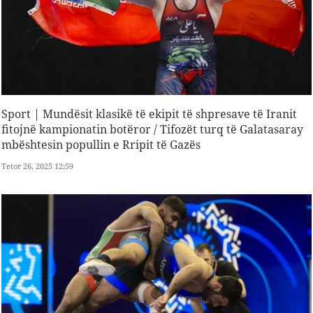
Sport | Mundësit klasikë të ekipit të shpresave të Iranit
fitojnë kampionatin botëror / Tifozët turq të Galatasaray
mbështesin popullin e Rripit të Gazës
Tetor 26, 2025 12:59