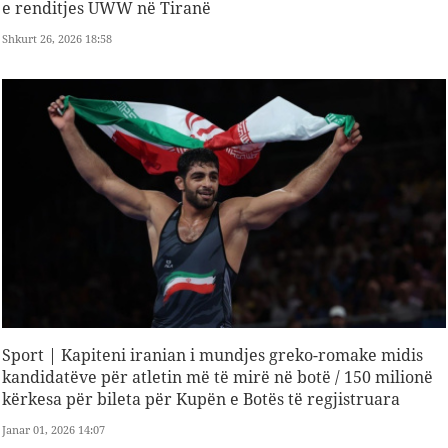
e renditjes UWW në Tiranë
Shkurt 26, 2026 18:58
Sport | Kapiteni iranian i mundjes greko-romake midis
kandidatëve për atletin më të mirë në botë / 150 milionë
kërkesa për bileta për Kupën e Botës të regjistruara
Janar 01, 2026 14:07