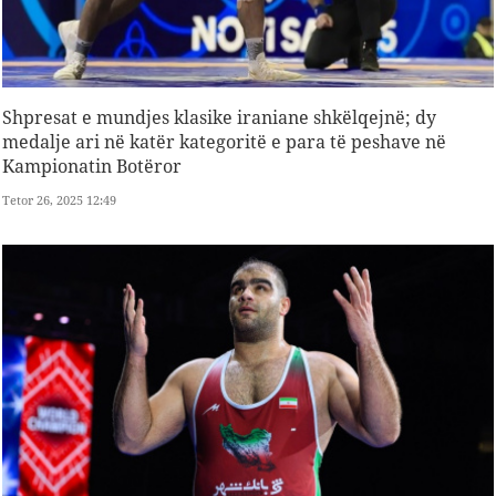
Shpresat e mundjes klasike iraniane shkëlqejnë; dy
medalje ari në katër kategoritë e para të peshave në
Kampionatin Botëror
Tetor 26, 2025 12:49