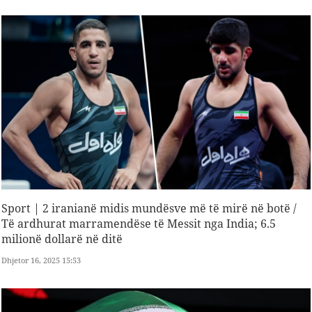
Sport | 2 iranianë midis mundësve më të mirë në botë /
Të ardhurat marramendëse të Messit nga India; 6.5
milionë dollarë në ditë
Dhjetor 16, 2025 15:53