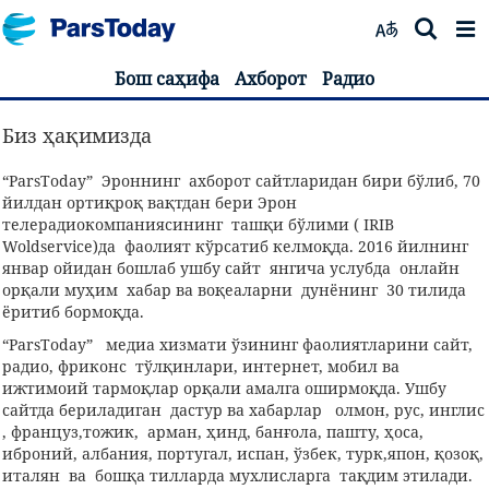
Бош саҳифа
Ахборот
Радио
Биз ҳақимизда
“ParsToday” Эроннинг ахборот сайтларидан бири бўлиб, 70
йилдан ортиқроқ вақтдан бери Эрон
телерадиокомпаниясининг ташқи бўлими ( IRIB
Woldservice)да фаолият кўрсатиб келмоқда. 2016 йилнинг
январ ойидан бошлаб ушбу сайт янгича услубда онлайн
орқали муҳим хабар ва воқеаларни дунёнинг 30 тилида
ёритиб бормоқда.
“ParsToday” медиа хизмати ўзининг фаолиятларини сайт,
радио, фриконс тўлқинлари, интернет, мобил ва
ижтимоий тармоқлар орқали амалга оширмоқда. Ушбу
сайтда бериладиган дастур ва хабарлар олмон, рус, инглис
, француз,тожик, арман, ҳинд, банғола, пашту, ҳоса,
иброний, албания, португал, испан, ўзбек, турк,япон, қозоқ,
италян ва бошқа тилларда мухлисларга тақдим этилади.