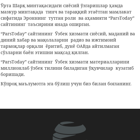
Ўрта Шарқ минтақасидаги сиёсий ўзгаришлар ҳамда
мазкур минтақада тинч ва тараққий этаётган мамлакат
сифатида Эроннинг тутган роли ва аҳамияти “ParsToday”
сайтининг таъсирини янада оширган.
“ParsToday” сайтининг Ўзбек хизмати сиёсий, маданий ва
диний хабар ва мақолаларни радио ва ижтимоий
тармоқлар орқали ёритиб, дунё ОАВда айтилмаган
сўзларни баён этишни мақсад қилган.
“ParsToday” сайтининг Ўзбек хизмати материалларини
миллионлаб ўзбек тилини биладиган ўқувчилар кузатиб
боришади.
Кўпроқ маълумотга эга бўлиш учун биз билан боғланинг.