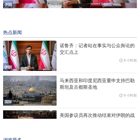
伊朗
诺鲁齐：记者站在事实与公众舆论的交汇点上
8 小时前
热点新闻
马来西亚和印度尼西亚重申支持巴勒斯坦及古都斯圣地
诺鲁齐：记者站在事实与公众舆论的
美国参议员再次推动结束对伊朗的战争
交汇点上
《外交事务》：美国应离开西亚
8 小时前
伊朗
阿拉格齐对邻国表示：是时候依靠自己和真正的兄弟情谊了
马来西亚和印度尼西亚重申支持巴勒
斯坦及古都斯圣地
9 小时前
国际
美国参议员再次推动结束对伊朗的战
争
9 小时前
国际
浏览最多