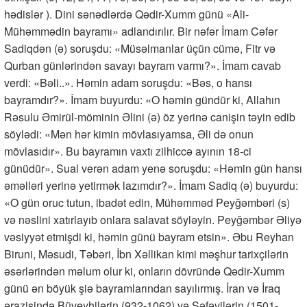
hədislər ). Dini sənədlərdə Qədir-Xumm günü «Ali-
Mühəmmədin bayramı» adlandırılır. Bir nəfər İmam Cəfər
Sadiqdən (ə) soruşdu: «Müsəlmanlar üçün cümə, Fitr və
Qurban günlərindən savayı bayram varmı?». İmam cavab
verdi: «Bəli..». Həmin adam soruşdu: «Bəs, o hansı
bayramdır?». İmam buyurdu: «O həmin gündür ki, Allahın
Rəsulu Əmirül-möminin Əlini (ə) öz yerinə canişin təyin edib
söylədi: «Mən hər kimin mövlasıyamsa, Əli də onun
mövlasıdır». Bu bayramın vaxtı zilhiccə ayının 18-ci
günüdür». Sual verən adam yenə soruşdu: «Həmin gün hansı
əməlləri yerinə yetirmək lazımdır?». İmam Sadiq (ə) buyurdu:
«O gün oruc tutun, ibadət edin, Mühəmməd Peyğəmbəri (s)
və nəslini xatırlayıb onlara salavat söyləyin. Peyğəmbər Əliyə
vəsiyyət etmişdi ki, həmin günü bayram etsin». Əbu Reyhan
Biruni, Məsudi, Təbəri, İbn Xəllikan kimi məşhur tarixçilərin
əsərlərindən məlum olur ki, onların dövründə Qədir-Xumm
günü ən böyük şiə bayramlarından sayılırmış. İran və İraq
ərazisində Büveyhilərin (932-1062) və Səfəvilərin (1501-