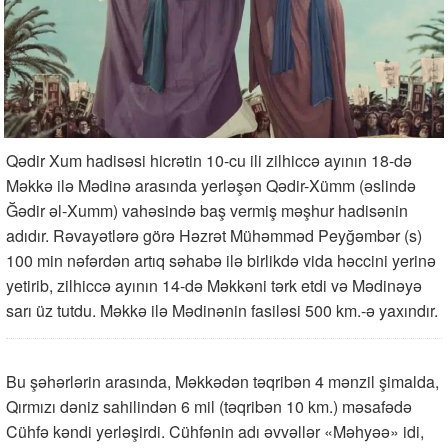
Qədir Xum hadisəsi hicrətin 10-cu ili zilhiccə ayının 18-də
Məkkə ilə Mədinə arasında yerləşən Qədir-Xümm (əslində
Ğədir əl-Xumm) vahəsində baş vermiş məşhur hadisənin
adıdır. Rəvayətlərə görə Həzrət Mühəmməd Peyğəmbər (s)
100 min nəfərdən artıq səhabə ilə birlikdə vida həccini yerinə
yetirib, zilhiccə ayının 14-də Məkkəni tərk etdi və Mədinəyə
sarı üz tutdu. Məkkə ilə Mədinənin fasiləsi 500 km.-ə yaxındır.
Bu şəhərlərin arasında, Məkkədən təqribən 4 mənzil şimalda,
Qırmızı dəniz sahilindən 6 mil (təqribən 10 km.) məsafədə
Cühfə kəndi yerləşirdi. Cühfənin adı əvvəllər «Məhyəə» idi,