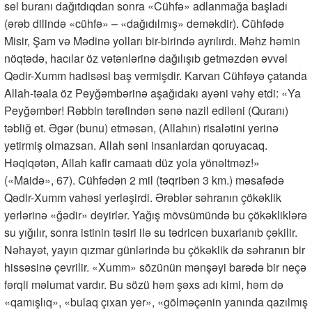
sel buranı dağıtdıqdan sonra «Cühfə» adlanmağa başladı
(ərəb dilində «cühfə» – «dağıdılmış» deməkdir). Cühfədə
Misir, Şam və Mədinə yolları bir-birində ayrılırdı. Məhz həmin
nöqtədə, hacılar öz vətənlərinə dağılışıb getməzdən əvvəl
Qədir-Xumm hadisəsi baş vermişdir. Karvan Cühfəyə çatanda
Allah-təala öz Peyğəmbərinə aşağıdakı ayəni vəhy etdi: «Ya
Peyğəmbər! Rəbbin tərəfindən sənə nazil ediləni (Quranı)
təbliğ et. Əgər (bunu) etməsən, (Allahın) risalətini yerinə
yetirmiş olmazsan. Allah səni insanlardan qoruyacaq.
Həqiqətən, Allah kafir camaatı düz yola yönəltməz!»
(«Maidə», 67). Cühfədən 2 mil (təqribən 3 km.) məsafədə
Qədir-Xumm vahəsi yerləşirdi. Ərəblər səhranın çökəklik
yerlərinə «ğədir» deyirlər. Yağış mövsümündə bu çökəkliklərə
su yığılır, sonra istinin təsiri ilə su tədricən buxarlanıb çəkilir.
Nəhayət, yayın qızmar günlərində bu çökəklik də səhranın bir
hissəsinə çevrilir. «Xumm» sözünün mənşəyi barədə bir neçə
fərqli məlumat vardır. Bu sözü həm şəxs adı kimi, həm də
«qamışlıq», «bulaq çıxan yer», «gölməçənin yanında qazılmış