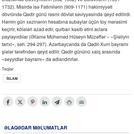
1732), Misirdə isə Fatimilərin (909-1171) hakimiyyəti
dövründə Qədir günü rəsmi dövlət səviyyəsində qeyd edilirdi.
Həmin gün xəzinənin hesabına subaylar üçün toy mərasimi
keçirir, kölələri azad edir, qurban kəsib ətini aclara
paylayırdılar (Əllamə Mühəməd Hüseyn Müzəffər – «Şiəliyin
tarixi», səh. 294-297). Azərbaycanda da Qədir-Xum bayramı
şiələr tərəfindən qeyd edilir. Qədir gününü xalq arasında
«seyyidlər bayramı» da adlandırırlar.
Teqlər
İSLAM
ƏLAQƏDAR MƏLUMATLAR