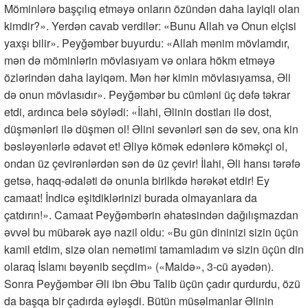
Möminlərə başçılıq etməyə onların özündən daha layiqli olan
kimdir?». Yerdən cavab verdilər: «Bunu Allah və Onun elçisi
yaxşı bilir». Peyğəmbər buyurdu: «Allah mənim mövlamdır,
mən də möminlərin mövlasıyam və onlara hökm etməyə
özlərindən daha layiqəm. Mən hər kimin mövlasıyamsa, Əli
də onun mövlasıdır». Peyğəmbər bu cümləni üç dəfə təkrar
etdi, ardınca belə söylədi: «İlahi, Əlinin dostları ilə dost,
düşmənləri ilə düşmən ol! Əlini sevənləri sən də sev, ona kin
bəsləyənlərlə ədavət et! Əliyə kömək edənlərə köməkçi ol,
ondan üz çevirənlərdən sən də üz çevir! İlahi, Əli hansı tərəfə
getsə, haqq-ədaləti də onunla birilkdə hərəkət etdir! Ey
camaat! İndicə eşitdiklərinizi burada olmayanlara da
çatdırın!». Camaat Peyğəmbərin əhatəsindən dağılışmazdan
əvvəl bu mübarək ayə nazil oldu: «Bu gün dininizi sizin üçün
kamil etdim, sizə olan nemətimi tamamladım və sizin üçün din
olaraq İslamı bəyənib seçdim» («Maidə», 3-cü ayədən).
Sonra Peyğəmbər Əli ibn Əbu Talib üçün çadır qurdurdu, özü
da başqa bir çadırda əyləşdi. Bütün müsəlmanlar Əlinin