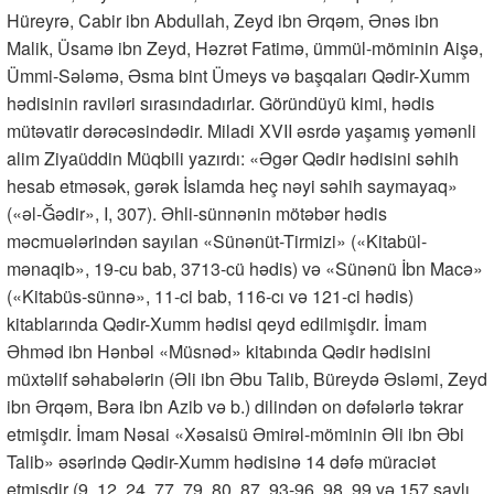
Hüreyrə, Cabir ibn Abdullah, Zeyd ibn Ərqəm, Ənəs ibn
Malik, Üsamə ibn Zeyd, Həzrət Fatimə, ümmül-möminin Aişə,
Ümmi-Sələmə, Əsma bint Ümeys və başqaları Qədir-Xumm
hədisinin raviləri sırasındadırlar. Göründüyü kimi, hədis
mütəvatir dərəcəsindədir. Miladi XVII əsrdə yaşamış yəmənli
alim Ziyaüddin Müqbili yazırdı: «Əgər Qədir hədisini səhih
hesab etməsək, gərək İslamda heç nəyi səhih saymayaq»
(«əl-Ğədir», I, 307). Əhli-sünnənin mötəbər hədis
məcmuələrindən sayılan «Sünənüt-Tirmizi» («Kitabül-
mənaqib», 19-cu bab, 3713-cü hədis) və «Sünənü İbn Macə»
(«Kitabüs-sünnə», 11-ci bab, 116-cı və 121-ci hədis)
kitablarında Qədir-Xumm hədisi qeyd edilmişdir. İmam
Əhməd ibn Hənbəl «Müsnəd» kitabında Qədir hədisini
müxtəlif səhabələrin (Əli ibn Əbu Talib, Büreydə Əsləmi, Zeyd
ibn Ərqəm, Bəra ibn Azib və b.) dilindən on dəfələrlə təkrar
etmişdir. İmam Nəsai «Xəsaisü Əmirəl-möminin Əli ibn Əbi
Talib» əsərində Qədir-Xumm hədisinə 14 dəfə müraciət
etmişdir (9, 12, 24, 77, 79, 80, 87, 93-96, 98, 99 və 157 saylı