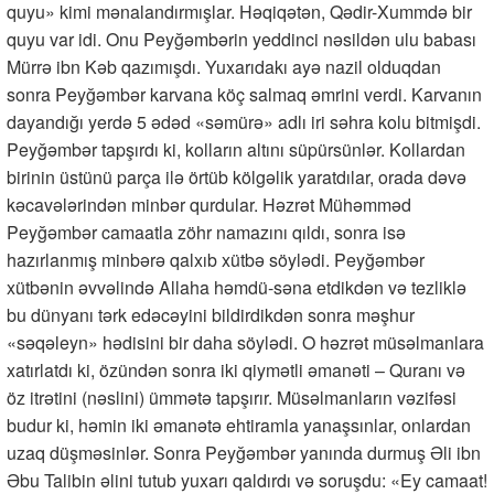
quyu» kimi mənalandırmışlar. Həqiqətən, Qədir-Xummdə bir
quyu var idi. Onu Peyğəmbərin yeddinci nəsildən ulu babası
Mürrə ibn Kəb qazımışdı. Yuxarıdakı ayə nazil olduqdan
sonra Peyğəmbər karvana köç salmaq əmrini verdi. Karvanın
dayandığı yerdə 5 ədəd «səmürə» adlı iri səhra kolu bitmişdi.
Peyğəmbər tapşırdı ki, kolların altını süpürsünlər. Kollardan
birinin üstünü parça ilə örtüb kölgəlik yaratdılar, orada dəvə
kəcavələrindən minbər qurdular. Həzrət Mühəmməd
Peyğəmbər camaatla zöhr namazını qıldı, sonra isə
hazırlanmış minbərə qalxıb xütbə söylədi. Peyğəmbər
xütbənin əvvəlində Allaha həmdü-səna etdikdən və tezliklə
bu dünyanı tərk edəcəyini bildirdikdən sonra məşhur
«səqəleyn» hədisini bir daha söylədi. O həzrət müsəlmanlara
xatırlatdı ki, özündən sonra iki qiymətli əmanəti – Quranı və
öz itrətini (nəslini) ümmətə tapşırır. Müsəlmanların vəzifəsi
budur ki, həmin iki əmanətə ehtiramla yanaşsınlar, onlardan
uzaq düşməsinlər. Sonra Peyğəmbər yanında durmuş Əli ibn
Əbu Talibin əlini tutub yuxarı qaldırdı və soruşdu: «Ey camaat!