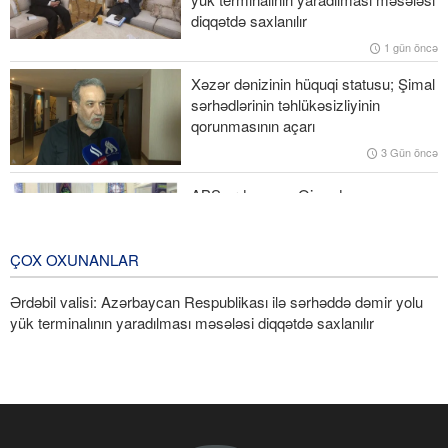
Nazir Azərbaycan-Ermənistan normallaşma prosesində bir sıra
diqqətdə saxlanılır
əlavə irəliləyişlər gözlənildiyini deyib
1 gün öncə
Ruben Rubinyan Ermənistan parlamentinin sədri seçilib
Xəzər dənizinin hüquqi statusu; Şimal
sərhədlərinin təhlükəsizliyinin
Ekspertlər Məclisi: Ali Liderin müdrik və şərəfli mövqeləri
qorunmasının açarı
sistemdəki bütün vəzifəli şəxslərin əsas prinsipi olmalıdır
3 Gün öncə
ABŞ ordusunun Qişmdə yaşayış
məntəqəsinə hücumu nəticəsində
şəhid olanlar üçün vida mərasimi
keçirilib
ÇOX OXUNANLAR
3 Gün öncə
Ərdəbil valisi: Azərbaycan Respublikası ilə sərhəddə dəmir yolu
yük terminalının yaradılması məsələsi diqqətdə saxlanılır