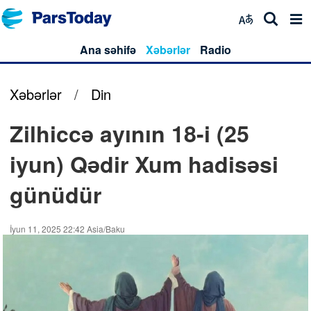
Ana səhifə
Xəbərlər
Radio
Xəbərlər
/
Din
Zilhiccə ayının 18-i (25
iyun) Qədir Xum hadisəsi
günüdür
İyun 11, 2025 22:42 Asia/Baku