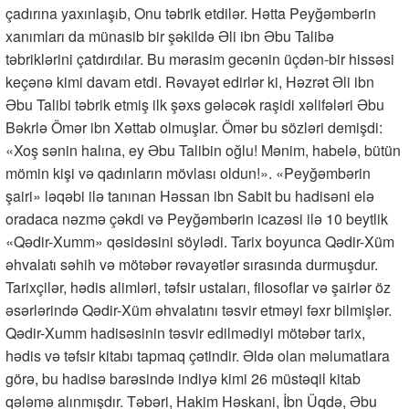
çadırına yaxınlaşıb, Onu təbrik etdilər. Hətta Peyğəmbərin
xanımları da münasib bir şəkildə Əli ibn Əbu Talibə
təbriklərini çatdırdılar. Bu mərasim gecənin üçdən-bir hissəsi
keçənə kimi davam etdi. Rəvayət edirlər ki, Həzrət Əli ibn
Əbu Talibi təbrik etmiş ilk şəxs gələcək raşidi xəlifələri Əbu
Bəkrlə Ömər ibn Xəttab olmuşlar. Ömər bu sözləri demişdi:
«Xoş sənin halına, ey Əbu Talibin oğlu! Mənim, habelə, bütün
mömin kişi və qadınların mövlası oldun!». «Peyğəmbərin
şairi» ləqəbi ilə tanınan Həssan ibn Sabit bu hadisəni elə
oradaca nəzmə çəkdi və Peyğəmbərin icazəsi ilə 10 beytlik
«Qədir-Xumm» qəsidəsini söylədi. Tarix boyunca Qədir-Xüm
əhvalatı səhih və mötəbər rəvayətlər sırasında durmuşdur.
Tarixçilər, hədis alimləri, təfsir ustaları, filosoflar və şairlər öz
əsərlərində Qədir-Xüm əhvalatını təsvir etməyi fəxr bilmişlər.
Qədir-Xumm hadisəsinin təsvir edilmədiyi mötəbər tarix,
hədis və təfsir kitabı tapmaq çətindir. Əldə olan məlumatlara
görə, bu hadisə barəsində indiyə kimi 26 müstəqil kitab
qələmə alınmışdır. Təbəri, Hakim Həskani, İbn Üqdə, Əbu