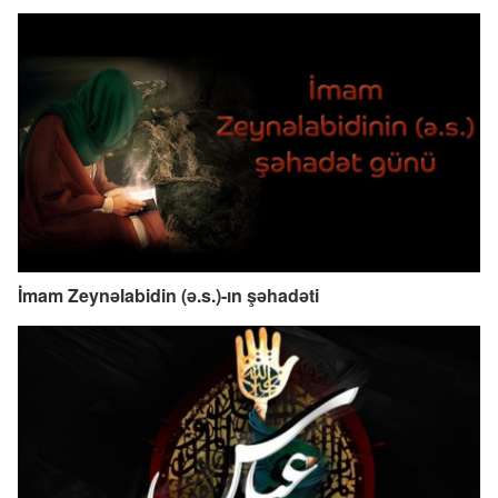
İmam Zeynəlabidin (ə.s.)-ın şəhadəti