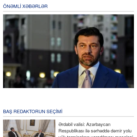
ÖNƏMLI XƏBƏRLƏR
Tbilisi meri: Gürcüstan və Ukraynanı NATO-ya üzvlük vədləri ilə
aldadıblar
2 Gün öncə
BAŞ REDAKTORUN SEÇIMI
Pezeşkian: Fələstin liderlərinin danışıqlar prosesində qəbul
Ərdəbil valisi: Azərbaycan
edəcəyi hər bir qərarı dəstəkləyirik
Respublikası ilə sərhəddə dəmir yolu
yük terminalının yaradılması məsələsi