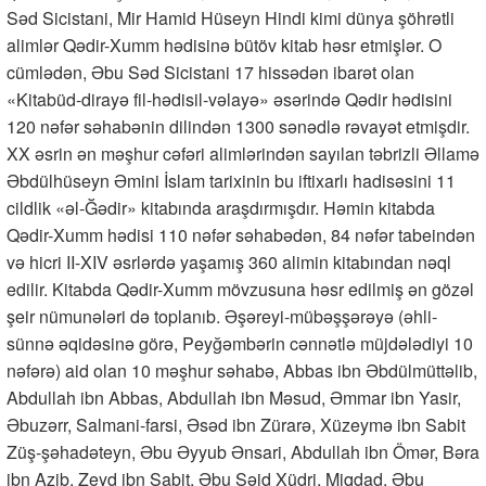
Səd Sicistani, Mir Hamid Hüseyn Hindi kimi dünya şöhrətli
alimlər Qədir-Xumm hədisinə bütöv kitab həsr etmişlər. O
cümlədən, Əbu Səd Sicistani 17 hissədən ibarət olan
«Kitabüd-dirayə fil-hədisil-vəlayə» əsərində Qədir hədisini
120 nəfər səhabənin dilindən 1300 sənədlə rəvayət etmişdir.
XX əsrin ən məşhur cəfəri alimlərindən sayılan təbrizli Əllamə
Əbdülhüseyn Əmini İslam tarixinin bu iftixarlı hadisəsini 11
cildlik «əl-Ğədir» kitabında araşdırmışdır. Həmin kitabda
Qədir-Xumm hədisi 110 nəfər səhabədən, 84 nəfər tabeindən
və hicri II-XIV əsrlərdə yaşamış 360 alimin kitabından nəql
edilir. Kitabda Qədir-Xumm mövzusuna həsr edilmiş ən gözəl
şeir nümunələri də toplanıb. Əşəreyi-mübəşşərəyə (əhli-
sünnə əqidəsinə görə, Peyğəmbərin cənnətlə müjdələdiyi 10
nəfərə) aid olan 10 məşhur səhabə, Abbas ibn Əbdülmüttəlib,
Abdullah ibn Abbas, Abdullah ibn Məsud, Əmmar ibn Yasir,
Əbuzərr, Salmani-farsi, Əsəd ibn Zürarə, Xüzeymə ibn Sabit
Züş-şəhadəteyn, Əbu Əyyub Ənsari, Abdullah ibn Ömər, Bəra
ibn Azib, Zeyd ibn Sabit, Əbu Səid Xüdri, Miqdad, Əbu