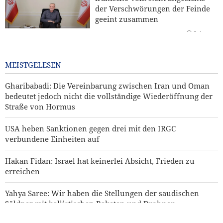
Söldner mit ballistischen Raketen und Drohnen
der Verschwörungen der Feinde
zerschlagen
geeint zusammen
1 day ago
Iran und Kirgisistan bekräftigen Ausbau der
Zusammenarbeit in Handel und Bergbau
Bekannter US-Journalist: Trump
hätte eine Ohrfeige verdient
MEISTGELESEN
1 day ago
Gharibabadi: Die Vereinbarung zwischen Iran und Oman
bedeutet jedoch nicht die vollständige Wiederöffnung der
Straße von Hormus
USA heben Sanktionen gegen drei mit den IRGC
verbundene Einheiten auf
Hakan Fidan: Israel hat keinerlei Absicht, Frieden zu
erreichen
Yahya Saree: Wir haben die Stellungen der saudischen
Söldner mit ballistischen Raketen und Drohnen
zerschlagen