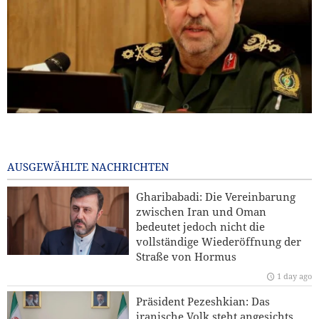
General Ibn al-Reza: Irans einheimische Technologie ist
jedem importierten Waffensystem in der Region überlegen
18 hours ago
AUSGEWÄHLTE NACHRICHTEN
Kommentar | Die Zukunft der regionalen Sicherheit:
Gharibabadi: Die Vereinbarung
Warum eine Sicherheitsordnung unter Führung der
zwischen Iran und Oman
Staaten der Region unverzichtbar ist
bedeutet jedoch nicht die
vollständige Wiederöffnung der
Hamas: Der Angriff auf den Norden Jerusalems wird
Straße von Hormus
unseren Widerstand gegen die Pläne zur Judaisierung
1 day ago
nicht brechen
Präsident Pezeshkian: Das
Yahya Saree: Wir haben die Stellungen der saudischen
iranische Volk steht angesichts