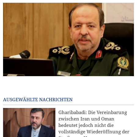
General Ibn al-Reza: Irans einheimische Technologie ist
jedem importierten Waffensystem in der Region überlegen
10 hours ago
AUSGEWÄHLTE NACHRICHTEN
Kommentar | Die Zukunft der regionalen Sicherheit:
Gharibabadi: Die Vereinbarung
Warum eine Sicherheitsordnung unter Führung der
zwischen Iran und Oman
Staaten der Region unverzichtbar ist
bedeutet jedoch nicht die
vollständige Wiederöffnung der
Hamas: Der Angriff auf den Norden Jerusalems wird