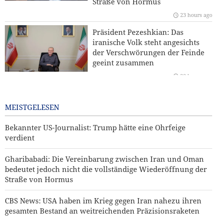
Straße von Hormus
unseren Widerstand gegen die Pläne zur Judaisierung
23 hours ago
nicht brechen
Präsident Pezeshkian: Das
Yahya Saree: Wir haben die Stellungen der saudischen
iranische Volk steht angesichts
Söldner mit ballistischen Raketen und Drohnen
der Verschwörungen der Feinde
zerschlagen
geeint zusammen
20 hours ago
Iran und Kirgisistan bekräftigen Ausbau der
Zusammenarbeit in Handel und Bergbau
Bekannter US-Journalist: Trump
hätte eine Ohrfeige verdient
MEISTGELESEN
22 hours ago
Bekannter US-Journalist: Trump hätte eine Ohrfeige
verdient
Gharibabadi: Die Vereinbarung zwischen Iran und Oman
bedeutet jedoch nicht die vollständige Wiederöffnung der
Straße von Hormus
CBS News: USA haben im Krieg gegen Iran nahezu ihren
gesamten Bestand an weitreichenden Präzisionsraketen