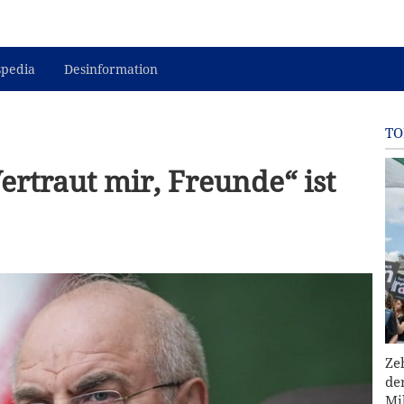
spedia
Desinformation
TO
ertraut mir, Freunde“ ist
Ze
de
Mi