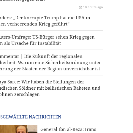
10 hours ago
nders: „Der korrupte Trump hat die USA in
nen verheerenden Krieg geführt“
uters-Umfrage: US-Bürger sehen Krieg gegen
n als Ursache für Instabilität
mmentar | Die Zukunft der regionalen
cherheit: Warum eine Sicherheitsordnung unter
hrung der Staaten der Region unverzichtbar ist
hya Saree: Wir haben die Stellungen der
udischen Söldner mit ballistischen Raketen und
ohnen zerschlagen
SGEWÄHLTE NACHRICHTEN
General Ibn al-Reza: Irans