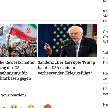
ME
Ko
Si
Fü
Gh
Om
Wi
Ya
sa
che Gewerkschaften
Sanders: „Der korrupte Trump
Dr
zug der US-
hat die USA in einen
nehmigung für
verheerenden Krieg geführt“
Ha
ilitärbasen gegen
zu
US
ve
Hi