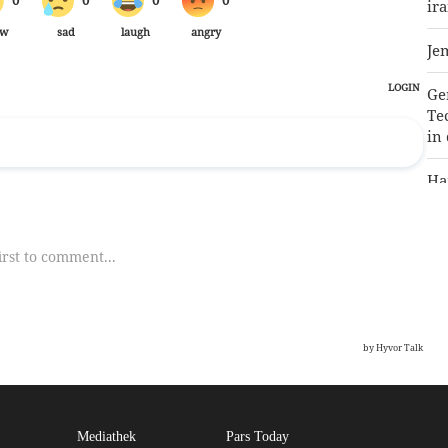
ir
Je
Ge
Te
in
Ha
wi
Ju
Pr
an
zu
Mediathek
Pars Today