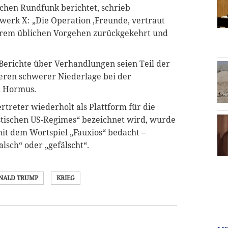
chen Rundfunk berichtet, schrieb
erk X: „Die Operation ‚Freunde, vertraut
u ihrem üblichen Vorgehen zurückgekehrt und
 Berichte über Verhandlungen seien Teil der
eren schwerer Niederlage bei der
n Hormus.
rtreter wiederholt als Plattform für die
stischen US-Regimes“ bezeichnet wird, wurde
it dem Wortspiel „Fauxios“ bedacht –
lsch“ oder „gefälscht“.
NALD TRUMP
KRIEG