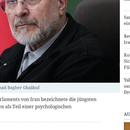
Sa
ei
Re
Ira
Ko
Si
Fü
Ya
sa
mad Bagher Ghalibaf
Dr
rlaments von Iran bezeichnete die jüngsten
 als Teil einer psychologischen
AU