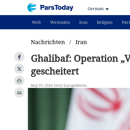
German
Welt
Westasien
Iran
Religion
Par
Nachrichten
/
Iran
Ghalibaf: Operation „V
gescheitert
May 07, 2026 20:42 Europe/Berlin