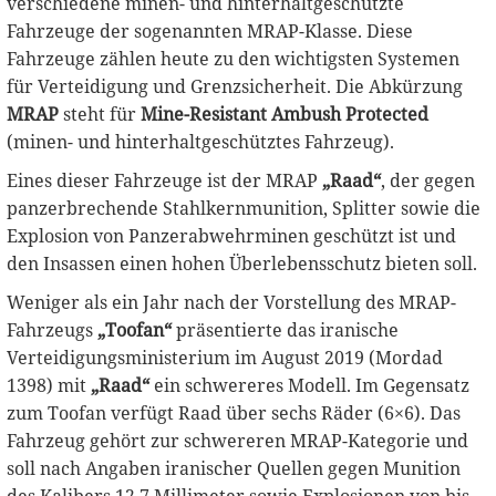
verschiedene minen- und hinterhaltgeschützte
Fahrzeuge der sogenannten MRAP-Klasse. Diese
Fahrzeuge zählen heute zu den wichtigsten Systemen
für Verteidigung und Grenzsicherheit. Die Abkürzung
MRAP
steht für
Mine-Resistant Ambush Protected
(minen- und hinterhaltgeschütztes Fahrzeug).
Eines dieser Fahrzeuge ist der MRAP
„Raad“
, der gegen
panzerbrechende Stahlkernmunition, Splitter sowie die
Explosion von Panzerabwehrminen geschützt ist und
den Insassen einen hohen Überlebensschutz bieten soll.
Weniger als ein Jahr nach der Vorstellung des MRAP-
Fahrzeugs
„Toofan“
präsentierte das iranische
Verteidigungsministerium im August 2019 (Mordad
1398) mit
„Raad“
ein schwereres Modell. Im Gegensatz
zum Toofan verfügt Raad über sechs Räder (6×6). Das
Fahrzeug gehört zur schwereren MRAP-Kategorie und
soll nach Angaben iranischer Quellen gegen Munition