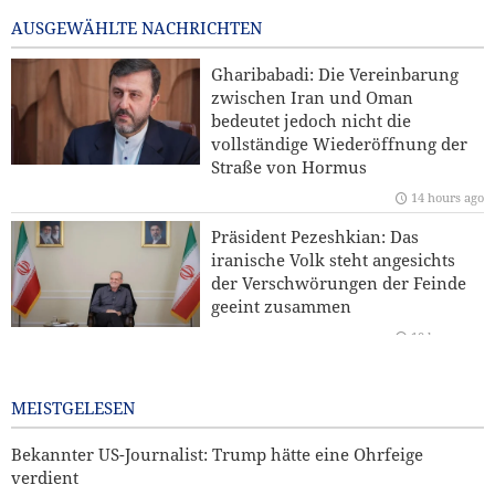
49 minutes ago
AUSGEWÄHLTE NACHRICHTEN
Kommentar | Die Zukunft der regionalen Sicherheit:
Gharibabadi: Die Vereinbarung
Warum eine Sicherheitsordnung unter Führung der
zwischen Iran und Oman
Staaten der Region unverzichtbar ist
bedeutet jedoch nicht die
vollständige Wiederöffnung der
Hamas: Der Angriff auf den Norden Jerusalems wird
Straße von Hormus
unseren Widerstand gegen die Pläne zur Judaisierung
14 hours ago
nicht brechen
Präsident Pezeshkian: Das
Yahya Saree: Wir haben die Stellungen der saudischen
iranische Volk steht angesichts
Söldner mit ballistischen Raketen und Drohnen
der Verschwörungen der Feinde
zerschlagen
geeint zusammen
10 hours ago
Iran und Kirgisistan bekräftigen Ausbau der
Zusammenarbeit in Handel und Bergbau
Bekannter US-Journalist: Trump
hätte eine Ohrfeige verdient
MEISTGELESEN
12 hours ago
Bekannter US-Journalist: Trump hätte eine Ohrfeige
verdient