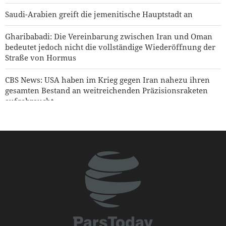
Saudi-Arabien greift die jemenitische Hauptstadt an
Gharibabadi: Die Vereinbarung zwischen Iran und Oman
bedeutet jedoch nicht die vollständige Wiederöffnung der
Straße von Hormus
CBS News: USA haben im Krieg gegen Iran nahezu ihren
gesamten Bestand an weitreichenden Präzisionsraketen
aufgebraucht
Jemenitischer Raketenangriff auf einen saudischen
Öltanker
USA heben Sanktionen gegen drei mit den IRGC
verbundene Einheiten auf
Hakan Fidan: Israel hat keinerlei Absicht, Frieden zu
erreichen
Mehr als 22 Millionen Pilger nahmen an Arbain-