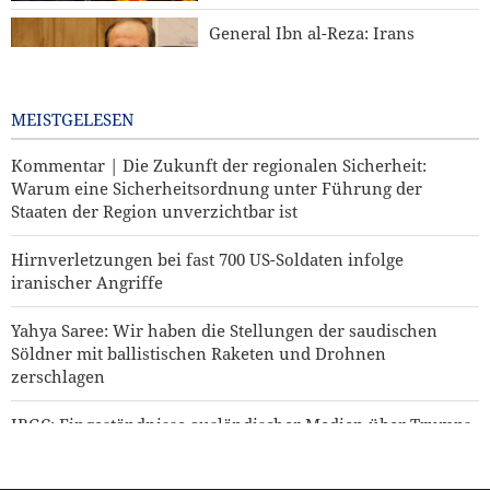
General Ibn al-Reza: Irans
einheimische Technologie ist
jedem importierten Waffensystem
in der Region überlegen
MEISTGELESEN
2 days ago
Kommentar | Die Zukunft der regionalen Sicherheit:
Warum eine Sicherheitsordnung unter Führung der
Staaten der Region unverzichtbar ist
Hirnverletzungen bei fast 700 US-Soldaten infolge
iranischer Angriffe
Yahya Saree: Wir haben die Stellungen der saudischen
Söldner mit ballistischen Raketen und Drohnen
zerschlagen
IRGC: Eingeständnisse ausländischer Medien über Trumps
Niederlage sind Ergebnis revolutionärer Medienarbeit