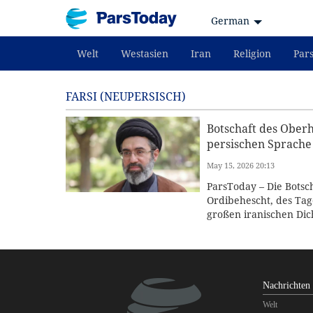
German
Welt
Westasien
Iran
Religion
Par
FARSI (NEUPERSISCH)
Botschaft des Ober
persischen Sprach
May 15, 2026 20:13
ParsToday – Die Botsc
Ordibehescht, des Ta
großen iranischen Dic
Nachrichten
Welt