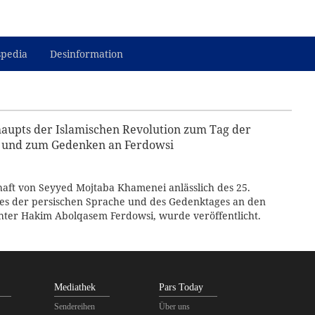
spedia
Desinformation
haupts der Islamischen Revolution zum Tag der
e und zum Gedenken an Ferdowsi
haft von Seyyed Mojtaba Khamenei anlässlich des 25.
ges der persischen Sprache und des Gedenktages an den
hter Hakim Abolqasem Ferdowsi, wurde veröffentlicht.
Mediathek
Pars Today
Sendereihen
Über uns