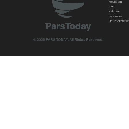
Westasien
Iran
Religion
Parspedia
Desinformatio
© 2026 PARS TODAY. All Rights Reserved.