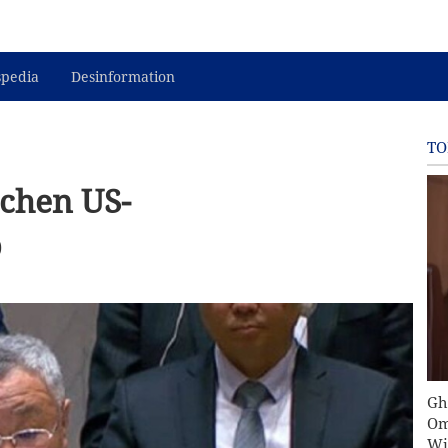
spedia
Desinformation
TO
schen US-
b
Gh
Om
Wi