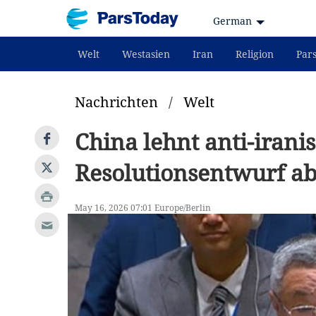
German
Welt
Westasien
Iran
Religion
Par
Nachrichten
/
Welt
China lehnt anti-irani
Resolutionsentwurf a
May 16, 2026 07:01 Europe/Berlin