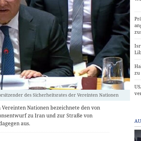
Pr
an
zu
Is
Li
Ha
zu
US
ve
orsitzender des Sicherheitsrates der Vereinten Nationen
n Vereinten Nationen bezeichnete den von
onsentwurf zu Iran und zur Straße von
AU
dagegen aus.