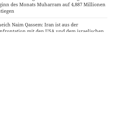
ginn des Monats Muharram auf 4,887 Millionen
stiegen
heich Naim Qassem: Iran ist aus der
nfrontation mit den USA und dem israelischen
gime als Sieger hervorgegangen
neral Rezaei: Iran hat den USA schwere Schläge
gefügt