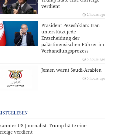
verdient
2 hours ago
Präsident Pezeshkian: Iran
unterstützt jede
Entscheidung der
palästinensischen Führer im
Verhandlungsprozess
5 hours ago
Jemen warnt Saudi-Arabien
5 hours ago
ISTGELESEN
kannter US-Journalist: Trump hätte eine
rfeige verdient