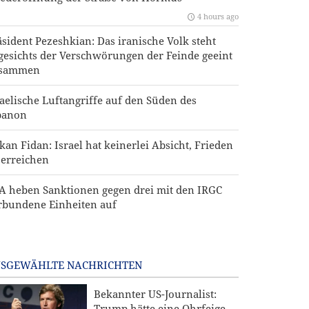
4 hours ago
äsident Pezeshkian: Das iranische Volk steht
gesichts der Verschwörungen der Feinde geeint
sammen
raelische Luftangriffe auf den Süden des
banon
kan Fidan: Israel hat keinerlei Absicht, Frieden
 erreichen
A heben Sanktionen gegen drei mit den IRGC
rbundene Einheiten auf
SGEWÄHLTE NACHRICHTEN
Bekannter US-Journalist:
Trump hätte eine Ohrfeige