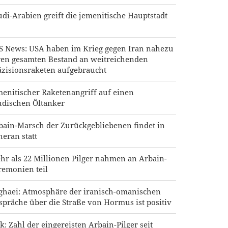
udi-Arabien greift die jemenitische Hauptstadt
S News: USA haben im Krieg gegen Iran nahezu
ren gesamten Bestand an weitreichenden
äzisionsraketen aufgebraucht
menitischer Raketenangriff auf einen
udischen Öltanker
bain-Marsch der Zurückgebliebenen findet in
heran statt
hr als 22 Millionen Pilger nahmen an Arbain-
remonien teil
ghaei: Atmosphäre der iranisch-omanischen
spräche über die Straße von Hormus ist positiv
ak: Zahl der eingereisten Arbain-Pilger seit