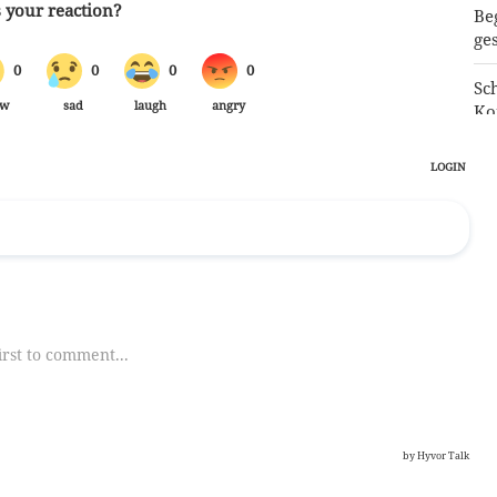
Be
ge
Sc
Ko
Re
Ge
zu