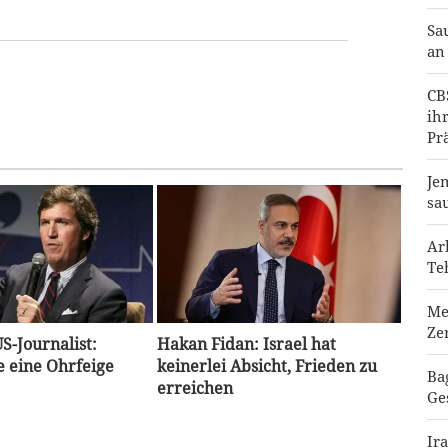
Sa
an
CB
ih
Pr
Je
sa
Ar
Te
Me
Ze
S-Journalist:
Hakan Fidan: Israel hat
 eine Ohrfeige
keinerlei Absicht, Frieden zu
Ba
erreichen
Ge
Ir