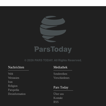
© 2026 PARS TODAY. All Rights Reserved.
Nachrichten
Mediathek
Welt
Sendereihen
Westasien
Verschiedenes
Iran
Religion
Pars Today
Parspedia
Desinformation
Über uns
Kontakt
RSS