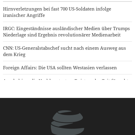
Hirnverletzungen bei fast 700 US-Soldaten infolge
iranischer Angriffe
IRGC: Eingeständnisse ausländischer Medien über Trumps
Niederlage sind Ergebnis revolutionärer Medienarbeit
CNN: US-Generalstabschef sucht nach einem Ausweg aus
dem Krieg
Foreign Affairs: Die USA sollten Westasien verlassen
Araghchi an die Nachbarstaaten: Es ist an der Zeit für echte
Brüderlichkeit
Sanders: „Der korrupte Trump hat die USA in einen
verheerenden Krieg geführt“
Präsident Pezeshkian: Iranische Kämpfer haben die Welt in
Erstaunen versetzt