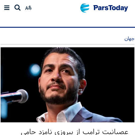
جهان
عصبانیت ترامپ از پیروزی نامزد حامی