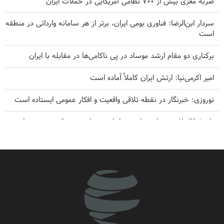
ضربه مغزی بیش از ۷۰۰ نظامی آمریکایی در حملات ایران
سردار ابن‌الرضا: فناوری بومی ایران، برتر از هر سامانه وارداتی در منطقه
است
برکناری دو مقام ارشد موساد در پی ناکامی‌ها در مقابله با ایران
امیر اکرمی‌نیا: ارتش ایران کاملاً آماده است
نوروزی: خبرنگار در نقطه تلاقی واقعیت و افکار عمومی ایستاده است
پاسخ قالیباف به ترامپ: این دیپلماسی نمایشی، شکست خورده است
اکونومیست اعلام کرد: توافق با ایران، تنها گزینه عملی برای پایان بحران
هرمز
نشریه آمریکایی: ایران بلوف ترامپ را خوانده است
سندرز: ترامپ فاسد، آمریکا را وارد یک جنگ فاجعه بار کرده است
سرلشکر رضایی خطاب به آمریکا: اجازه ایجاد مسیر دوم را در تنگه