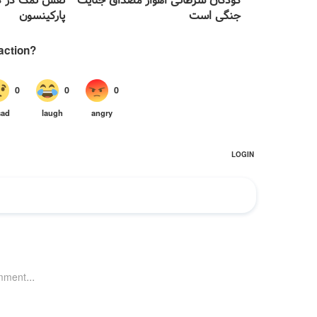
کودکان سرطانی اهواز مصداق جنایت
نقش نمک در در
جنگی است
پارکینسون