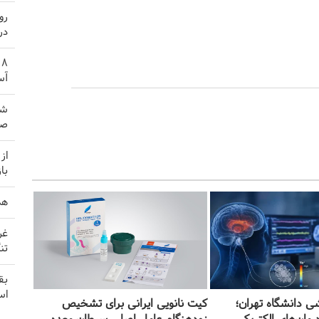
رو
در
آس
شی
صه
از
با
هد
غر
تن
بق
اس
ی دانشگاه تهران؛
کیت نانویی ایرانی برای تشخیص