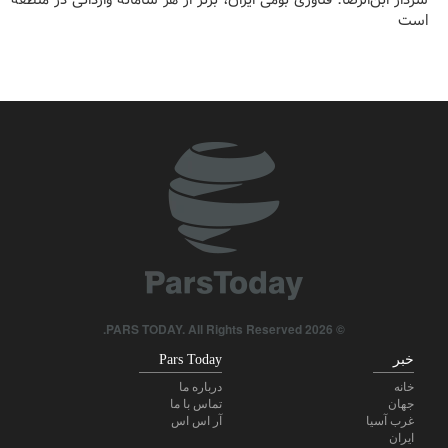
است
حملات هوایی و توپخانه‌ای رژیم صهیونیستی به جنوب لبنان
برکناری دو مقام ارشد موساد در پی ناکامی‌ها در مقابله با ایران
امیر اکرمی‌نیا: ارتش ایران کاملاً آماده است
هاکان فیدان: اسرائیل هیچ قصدی برای دستیابی به صلح ندارد
ضربه مغزی بیش از ۷۰۰ نظامی آمریکایی در حملات ایران
پاسخ قالیباف به ترامپ: این دیپلماسی نمایشی، شکست خورده است
© 2026 PARS TODAY. All Rights Reserved.
خبر
Pars Today
خانه
درباره ما
جهان
تماس با ما
غرب آسیا
آر اس اس
ایران