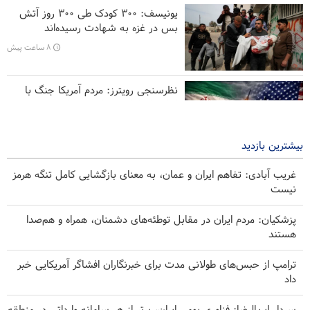
انگلیس علیه ایران شدند
یونیسف: ۳۰۰ کودک طی ۳۰۰ روز آتش
بس در غزه به شهادت رسیده‌اند
تفسیر | چرا لابی صهیونیسم در آمریکا دیگر مانند گذشته اثرگذار
نیست؟
۸ ساعت پیش
نظرسنجی رویترز: مردم آمریکا جنگ با
ایران را عامل بی‌ثباتی می‌دانند
۱۱ ساعت پیش
بیشترین بازدید
غریب آبادی: تفاهم ایران و عمان، به معنای بازگشایی کامل تنگه هرمز
نیست
پزشکیان: مردم ایران در مقابل توطئه‌های دشمنان، همراه و هم‌صدا
هستند
ترامپ از حبس‌های طولانی مدت برای خبرنگاران افشاگر آمریکایی خبر
داد
سردار ابن‌الرضا: فناوری بومی ایران، برتر از هر سامانه وارداتی در منطقه