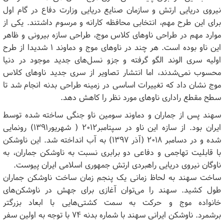
نیروی دریایی ارتش و سازمان صنایع دریایی وزارت دفاع در گام اول
برای این طرح مهم، انتخابی محافظه کارانه و مرسوم داشتند. یکی از
موارد مهم در طراحی ناو‌های کلاس موج، طراحی سازه بیرونی و ظاهر
این ناو بوده است. هر چند در ناو‌های موج و دماوند ۱ شدیدا از طرح
اولیه سری الوند الگو گرفته و جزو نسل‌های جدید موجود در دنیا
محسوب نمی‌شدند، اما انتشار تصاویر از سری جدید ناو‌های کلاس
موج نشان داد که تغییرات اساسی در زمینه طراحی بدنه انجام شد تا
سطح مقطع راداری ناو‌های مورد نظر را کاهش دهد.
سهند پس از جماران و دماوند سومین ناو جنگی ساخته شده توسط
ایران بود. از سازه این ناو در سپتامبر۲۰۱۲ ( شهریور۱۳۹۱) رونمایی
شده و در دسامبر ۲۰۱۸ (آذر ۱۳۹۷) به آب انداخته شد. این ناوشکن
با قابلیت تهاجمی و دفاعی دو برابری نسبت به ناوشکن جماران، به
ناوگان نیروی دریایی راهبردی ارتش جمهوری اسلامی ایران پیوست.
ساخت سهند به لحاظ زمانی یک پنجم زمان ساخت ناوشکن جماران
طول کشید. سهند را می‌توان آغازی برای جهش در ناوشکن‌های
خانواده موج و حرکت به سمت کشتی‌هایی با ابعاد بزرگتر
برشمرد. ناوشکن ایرانی سهند با شماره بدنه ۷۴ با توجه به اولین سفر