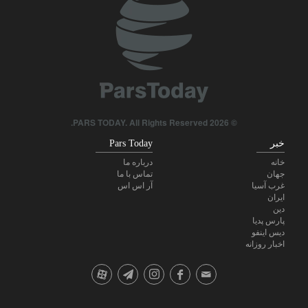
برکناری دو مقام ارشد موساد در پی ناکامی‌ها در مقابله با ایران
امیر اکرمی‌نیا: ارتش ایران کاملاً آماده است
هاکان فیدان: اسرائیل هیچ قصدی برای دستیابی به صلح ندارد
پاسخ قالیباف به ترامپ: این دیپلماسی نمایشی، شکست خورده است
© 2026 PARS TODAY. All Rights Reserved.
خبر
Pars Today
خانه
درباره ما
جهان
تماس با ما
غرب آسیا
آر اس اس
ایران
دین
پارس پدیا
دیس اینفو
اخبار روزانه