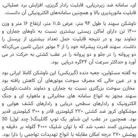
ای، سامانه ضد زیردریایی، قابلیت رادار گریزی، افزایش برد عملیاتی،
قابلیت مانورپذیری بالا و همچنین سامانه‌های الکترونیکی آن دانست.
ناوشکن سهند با طول ۹۴ متر، عرض ۱۱.۵ متر، ارتفاع ۱۶ متر و وزن
۱۴۰۰ تن دارای اماکن زیستی بیشتری نسبت به ناوهای جماران و
دماوند بود و در نتیجه قابلیت حمل تعداد بیشتری از پرسنل را
داشت. سهند قدرت پیشرانه خود را از ۴ موتور دیزلی تامین می‌کردکه
دو پروانه را در جلو و دو پروانه را در عقب کشتی به حرکت در می
آورد و حداکثر سرعت آن ۳۴گره دریایی بود.
به گفته مسئولین، جعبه دنده (گیربکس) این ناوشکن کاملا ایرانی بود
و در عین حالی که مصرف سوخت موتورهای آن کاهش یافته بود
مخازن سوخت بزرگتری نسبت به جماران و دماوند داشت.ناوشکن
سهند مجهز به انواع سامانه های مخابراتی و ماهواره ای و جنگ
الکترونیک و رادارهای سطحی دریایی و رادارهای کشف هوایی و
موشکهای کروز ضد کشتی ۲۲۰ کیلومتری قادر و ۳۰۰ کیلومتری قدیر
بود. همچنین در عقب این شناور یک توپ گاتلینگ( چند لول) 30
میلیمتری کمند نصب شد که با توان شلیک ۴۰۰۰ گلوله بر دقیقه و
پوشش ۲۷۰ درجه امکان مقابله با انواع تهدیدات تهاجمی را دارا بود.