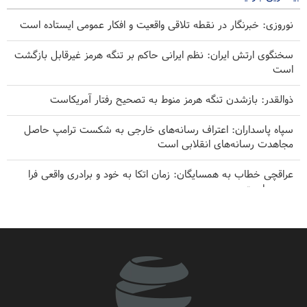
نوروزی: خبرنگار در نقطه تلاقی واقعیت و افکار عمومی ایستاده است
سخنگوی ارتش ایران: نظم ایرانی حاکم بر تنگه هرمز غیرقابل بازگشت
است
ذوالقدر: بازشدن تنگه هرمز منوط به تصحیح رفتار آمریکاست
سپاه پاسداران: اعتراف رسانه‌های خارجی به شکست ترامپ حاصل
مجاهدت رسانه‌های انقلابی است
عراقچی خطاب به همسایگان: زمان اتکا به خود و برادری واقعی فرا
رسیده است
فارن افرز: آمریکا باید غرب آسیا را ترک کند
پزشکیان: رزمندگان ما دنیا را به شگفتی واداشتند
سی‌ان‌ان افشا کرد: ستاد ارتش آمریکا به دنبال راهی برای خروج از
جنگ است