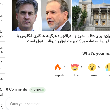
تن
پز
حم
رو
ران: برای دفاع مشروع
عراقچی: هرگونه همکاری انگلیس با
در
 ابزارها استفاده می‌کنیم
متجاوزان غیرقابل قبول است
پز
هم
آس
هد
بق
اس
تر