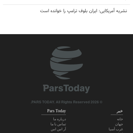
نشریه آمریکایی: ایران بلوف ترامپ را خوانده است
برکناری دو مقام ارشد موساد در پی ناکامی‌ها در مقابله با ایران
پزشکیان: رزمندگان ما دنیا را به شگفتی واداشتند
فارن افرز: آمریکا باید غرب آسیا را ترک کند
سی‌ان‌ان افشا کرد: ستاد ارتش آمریکا به دنبال راهی برای خروج از
جنگ است
۱۰ اتحادیه کارگری خواستار لغو مجوز استفاده آمریکا از پایگاه‌های
انگلیس علیه ایران شدند
© 2026 PARS TODAY. All Rights Reserved.
خبر
Pars Today
خانه
درباره ما
جهان
تماس با ما
غرب آسیا
آر اس اس