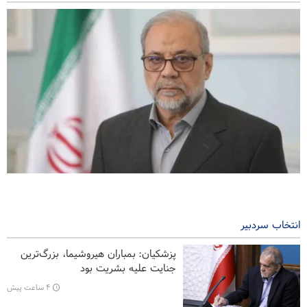
ذوالقدر: بازشدن تنگه هرمز منوط به تصحیح رفتار آمریکاست
۱۳ دقیقه پیش
انتخاب سردبیر
نوروزی: خبرنگار در نقطه تلاقی واقعیت و افکار عمومی ایستاده است
پزشکیان: بمباران هیروشیما، بزرگ‌ترین
وزیر دفاع پاکستان: اتحاد کشور‌های اسلامی علیه رژیم صهیونیستی
جنایت علیه بشریت بود
ضروری است
۴ ساعت پیش
فارن افرز: آمریکا باید غرب آسیا را ترک کند