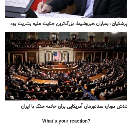
پزشکیان: بمباران هیروشیما، بزرگ‌ترین جنایت علیه بشریت بود
تلاش دوباره سناتورهای آمریکایی برای خاتمه جنگ با ایران