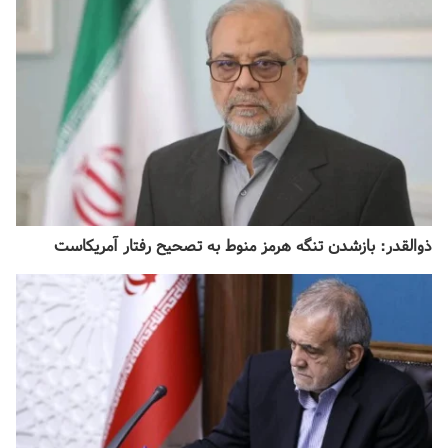
ذوالقدر: بازشدن تنگه هرمز منوط به تصحیح رفتار آمریکاست