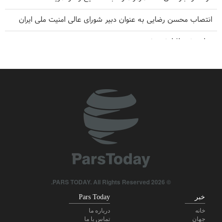
انتصاب محسن رضایی به عنوان دبیر شورای عالی امنیت ملی ایران
بهای نفت افزایشی شد
انتقاد مجری سرشناس آمریکایی از وعده‌های پوچ ترامپ
دیدار و گفتگوی رئیس جمهور ایران با رهبر معظم انقلاب
مدودوف: کشورهای غربی مجازات می‌شوند
وزیر جنگ سابق ترامپ: ایران در جنگ دست بالا را دارد
© 2026 PARS TODAY. All Rights Reserved.
خبر
Pars Today
خانه
درباره ما
جهان
تماس با ما